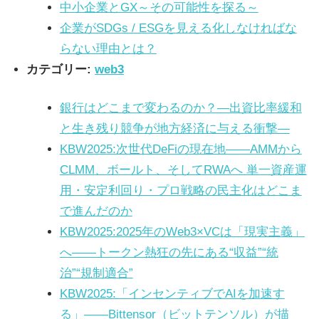
中小企業とGX～その可能性を探る～
企業がSDGs / ESGを見える化しなければな
らない理由とは？
カテゴリー:
web3
銀行はどこまで変わるのか？—出資比率緩和
と生き残り競争が地方経済に与える衝撃—
KBW2025:次世代DeFiの現在地――AMMから
CLMM、ボールト、そしてRWAへ 単一資産運
用・安定利回り・プロ戦略の民主化はどこま
で進んだのか
KBW2025:2025年のWeb3×VCは「現実主義」
へ――トークン熱狂の先にある“収益”“統
治”“規制適合”
KBW2025:「インセンティブでAIを加速す
る」——Bittensor（ビットテンソル）が描