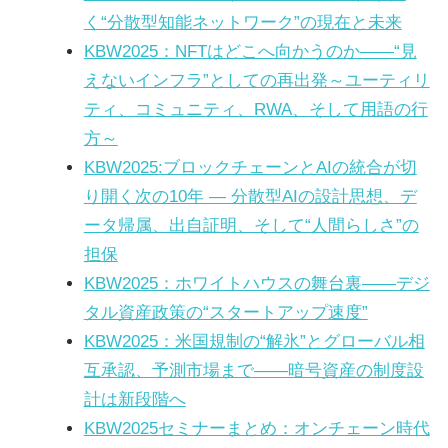
く“分散型知能ネットワーク”の現在と未来
KBW2025：NFTはどこへ向かうのか——“見
えないインフラ”としての再出発～ユーティリ
ティ、コミュニティ、RWA、そして用語の行
方～
KBW2025:ブロックチェーンとAIの統合が切
り開く次の10年 ― 分散型AIの設計思想、デ
ータ帰属、出自証明、そして“人間らしさ”の
担保
KBW2025：ホワイトハウスの舞台裏——デジ
タル資産政策の“スタートアップ速度”
KBW2025：米国規制の“解氷”とグローバル相
互承認、予測市場まで——暗号資産の制度設
計は新段階へ
KBW2025セミナーまとめ：オンチェーン時代