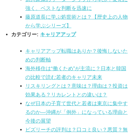
強く、ベストな判断を迅速に
藤原道長に学ぶ処世術とは？【歴史上の人物
から学ぶシリーズ】
カテゴリー:
キャリアアップ
キャリアアップ転職はありか？後悔しないた
めの判断軸
海外移住は“働くため”が主流に？日本と韓国
の比較で読む若者のキャリア未来
リスキリングとは？意味は？理由は？投資は
効果ある？リカレントとの違いは？
なぜ日本の子育て世代と若者は東京に集中す
るのか―沖縄が「例外」になっている理由と
今後の展望
ビズリーチの評判は？口コミ良い？悪質？無