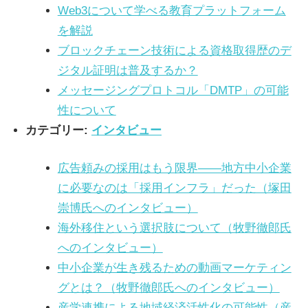
Web3について学べる教育プラットフォーム
を解説
ブロックチェーン技術による資格取得歴のデ
ジタル証明は普及するか？
メッセージングプロトコル「DMTP」の可能
性について
カテゴリー:
インタビュー
広告頼みの採用はもう限界——地方中小企業
に必要なのは「採用インフラ」だった（塚田
崇博氏へのインタビュー）
海外移住という選択肢について（牧野徹郎氏
へのインタビュー）
中小企業が生き残るための動画マーケティン
グとは？（牧野徹郎氏へのインタビュー）
産学連携による地域経済活性化の可能性（産