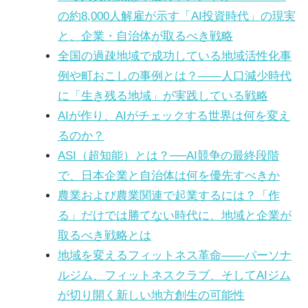
の約8,000人解雇が示す「AI投資時代」の現実
と、企業・自治体が取るべき戦略
全国の過疎地域で成功している地域活性化事
例や町おこしの事例とは？――人口減少時代
に「生き残る地域」が実践している戦略
AIが作り、AIがチェックする世界は何を変え
るのか？
ASI（超知能）とは？──AI競争の最終段階
で、日本企業と自治体は何を優先すべきか
農業および農業関連で起業するには？「作
る」だけでは勝てない時代に、地域と企業が
取るべき戦略とは
地域を変えるフィットネス革命——パーソナ
ルジム、フィットネスクラブ、そしてAIジム
が切り開く新しい地方創生の可能性