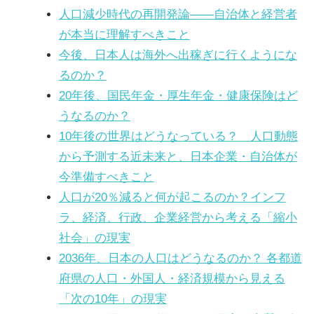
人口減少時代の再開発論——自治体と経営者
が本当に理解すべきこと
今後、日本人は海外へ出稼ぎに行くようにな
るのか？
20年後、国民年金・厚生年金・健康保険はど
うなるのか？
10年後の世界はどうなっている？ 人口動態
から予測する近未来と、日本企業・自治体が
今準備すべきこと
人口が20％減ると何が起こるのか？インフ
ラ、経済、行政、企業経営から考える「縮小
社会」の現実
2036年、日本の人口はどうなるのか？ 各都道
府県の人口・外国人・経済規模から見える
「次の10年」の現実