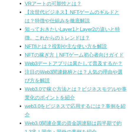
VRアートの可能性とは？
【次世代ビジネス】NFTゲームのギルドと
は？特徴や仕組みを徹底解説
知っておきたいLayer1とLayer2の違いと特
徴。これからのトレンドは？
NFTfiとは？役割や主な使い方を解説
NFTの稼ぎ方｜NFTゲーム初心者向けガイド
Web3デートアプリは果たして普及するか？
注目のWeb3関連銘柄とは？人気の理由や選
び方を解説
Web3.0で稼ぐ方法とは？ビジネスモデルや事
業化のポイントを紹介
web3.0をビジネスで応用するには？事例を紹
介
Web3.0関連企業の資金調達額は四半期で約
1.3兆！国内・国外の事例を紹介