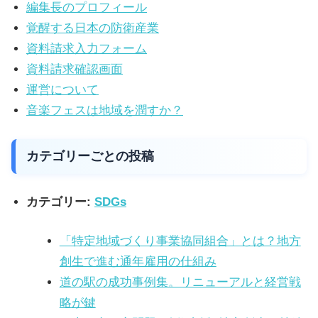
編集長のプロフィール
い
覚醒する日本の防衛産業
取
資料請求入力フォーム
り
資料請求確認画面
組
運営について
み
音楽フェスは地域を潤すか？
に
つ
い
カテゴリーごとの投稿
て
も
カテゴリー:
SDGs
ご
紹
「特定地域づくり事業協同組合」とは？地方
介
創生で進む通年雇用の仕組み
し
道の駅の成功事例集。リニューアルと経営戦
ま
略が鍵