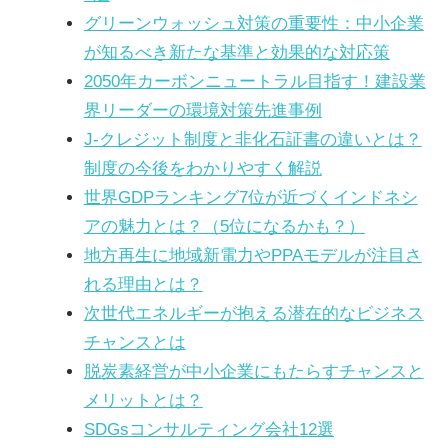
グリーンウォッシュ対策の重要性：中小企業
が知るべき新たな基準と効果的な対応策
2050年カーボンニュートラル目指す！建設業
界リーダーの環境対策先進事例
J-クレジット制度と非化石証書の違いとは？
制度の今後をわかりやすく解説
世界GDPランキング7位が近づくインドネシ
アの魅力とは？（5位になるかも？）
地方再生に地域新電力やPPAモデルが注目さ
れる理由とは？
次世代エネルギーが抱える潜在的なビジネス
チャンスとは
脱炭素経営が中小企業にもたらすチャンスと
メリットとは？
SDGsコンサルティング会社12選