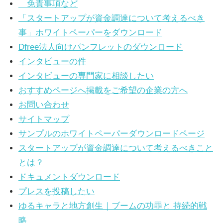
免責事項など
に
ニ
「スタートアップが資金調達について考えるべき
役
事」ホワイトペーパーをダウンロード
立
ュ
Dfree法人向けパンフレットのダウンロード
つ
インタビューの件
ー
情
インタビューの専門家に相談したい
報
ス
おすすめページへ掲載をご希望の企業の方へ
を
お問い合わせ
お
サイトマップ
届
サンプルのホワイトペーパーダウンロードページ
け
スタートアップが資金調達について考えるべきこと
し
とは？
ま
ドキュメントダウンロード
す。
プレスを投稿したい
ま
ゆるキャラと地方創生｜ブームの功罪と 持続的戦
た、
略
自