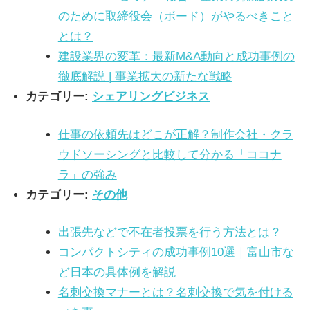
のために取締役会（ボード）がやるべきこと
とは？
建設業界の変革：最新M&A動向と成功事例の
徹底解説 | 事業拡大の新たな戦略
カテゴリー:
シェアリングビジネス
仕事の依頼先はどこが正解？制作会社・クラ
ウドソーシングと比較して分かる「ココナ
ラ」の強み
カテゴリー:
その他
出張先などで不在者投票を行う方法とは？
コンパクトシティの成功事例10選｜富山市な
ど日本の具体例を解説
名刺交換マナーとは？名刺交換で気を付ける