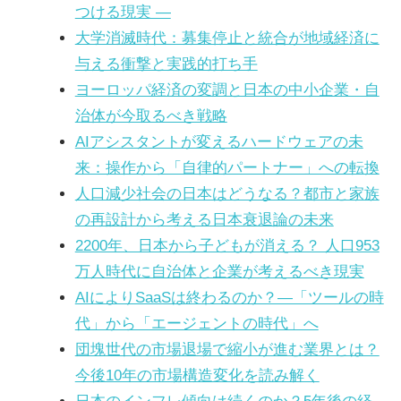
つける現実 ―
大学消滅時代：募集停止と統合が地域経済に
与える衝撃と実践的打ち手
ヨーロッパ経済の変調と日本の中小企業・自
治体が今取るべき戦略
AIアシスタントが変えるハードウェアの未
来：操作から「自律的パートナー」への転換
人口減少社会の日本はどうなる？都市と家族
の再設計から考える日本衰退論の未来
2200年、日本から子どもが消える？ 人口953
万人時代に自治体と企業が考えるべき現実
AIによりSaaSは終わるのか？―「ツールの時
代」から「エージェントの時代」へ
団塊世代の市場退場で縮小が進む業界とは？
今後10年の市場構造変化を読み解く