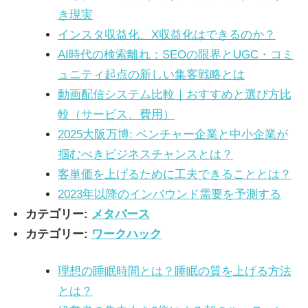
き現実
インスタ収益化、X収益化はできるのか？
AI時代の検索離れ：SEOの限界とUGC・コミ
ュニティ起点の新しい集客戦略とは
動画配信システム比較｜おすすめと選び方比
較（サービス、費用）
2025大阪万博: ベンチャー企業と中小企業が
掴むべきビジネスチャンスとは？
客単価を上げるために工夫できることとは？
2023年以降のインバウンド需要を予測する
カテゴリー:
メタバース
カテゴリー:
ワークハック
理想の睡眠時間とは？睡眠の質を上げる方法
とは？