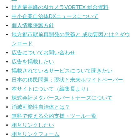
世界最高峰のAIカメラVORTEX 総合資料
治
中小企業自治体DXニュースについて
体
個人情報保護方針
が
地方都市駅前再開発の意義と 成功要因とは？ダウ
進
ンロード
め
広告についてお問い合わせ
る
広告を掲載したい
DX
掲載されているサービスについて聞きたい
を
日本の移民問題：現状と未来ホワイトペーパー
中
本サイトについて（編集長より）
心
株式会社メタバースパートナーズについて
と
消滅可能性自治体とは？
し
無料で使える公的支援・ツール一覧
た
相互リンクしたい
新
相互リンクフォーム
し