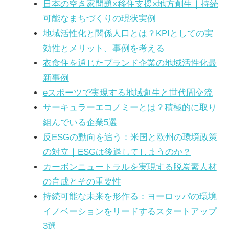
す。
日本の空き家問題×移住支援×地方創生｜持続
可能なまちづくりの現状実例
地域活性化と関係人口とは？KPIとしての実
効性とメリット、事例を考える
衣食住を通じたブランド企業の地域活性化最
新事例
eスポーツで実現する地域創生と世代間交流
サーキュラーエコノミーとは？積極的に取り
組んでいる企業5選
反ESGの動向を追う：米国と欧州の環境政策
の対立｜ESGは後退してしまうのか？
カーボンニュートラルを実現する脱炭素人材
の育成とその重要性
持続可能な未来を形作る：ヨーロッパの環境
イノベーションをリードするスタートアップ
3選