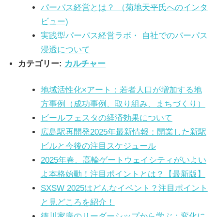
パーパス経営とは？ （菊地天平氏へのインタ
ビュー)
実践型パーパス経営ラボ・ 自社でのパーパス
浸透について
カテゴリー:
カルチャー
地域活性化×アート：若者人口が増加する地
方事例（成功事例、取り組み、まちづくり）
ビールフェスタの経済効果について
広島駅再開発2025年最新情報：開業した新駅
ビルと今後の注目スケジュール
2025年春、高輪ゲートウェイシティがいよい
よ本格始動！注目ポイントとは？【最新版】
SXSW 2025はどんなイベント？注目ポイント
と見どころを紹介！
徳川家康のリーダーシップから学ぶ：変化に