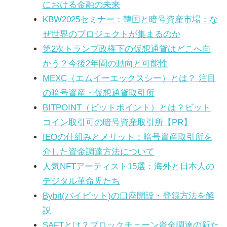
における金融の未来
KBW2025セミナー：韓国と暗号資産市場：な
ぜ世界のプロジェクトが集まるのか
第2次トランプ政権下の仮想通貨はどこへ向
かう？今後2年間の動向と可能性
MEXC（エムイーエックスシー）とは？ 注目
の暗号資産・仮想通貨取引所
BITPOINT（ビットポイント）とは？ビット
コイン取引可の暗号資産取引所【PR】
IEOの仕組みとメリット：暗号資産取引所を
介した資金調達方法について
人気NFTアーティスト15選：海外と日本人の
デジタル革命児たち
Bybit(バイビット)の口座開設・登録方法を解
説
SAFTとは？ブロックチェーン資金調達の新た