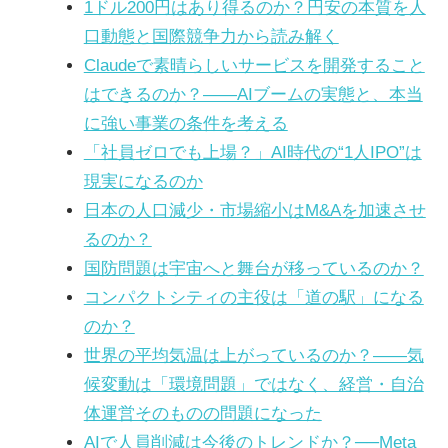
1ドル200円はあり得るのか？円安の本質を人
口動態と国際競争力から読み解く
Claudeで素晴らしいサービスを開発すること
はできるのか？――AIブームの実態と、本当
に強い事業の条件を考える
「社員ゼロでも上場？」AI時代の“1人IPO”は
現実になるのか
日本の人口減少・市場縮小はM&Aを加速させ
るのか？
国防問題は宇宙へと舞台が移っているのか？
コンパクトシティの主役は「道の駅」になる
のか？
世界の平均気温は上がっているのか？――気
候変動は「環境問題」ではなく、経営・自治
体運営そのものの問題になった
AIで人員削減は今後のトレンドか？──Meta