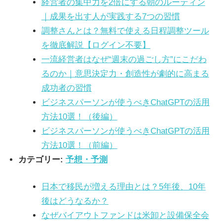
経営者の集中力を2倍にする朝のルーティン
｜成果を出す人が実践する7つの習慣
調整さんとは？無料で使える日程調整ツール
を徹底解説【ログイン不要】
一流経営者はなぜ“週末の過ごし方”にこだわ
るのか｜意思決定力・創造性が劇的に高まる
成功者の習慣
ビジネスパーソンが使うべきChatGPTの活用
方法10選！（後編）
ビジネスパーソンが使うべきChatGPTの活用
方法10選！（前編）
カテゴリー:
予想・予測
日本で移民が増える理由とは？5年後、10年
後はどうなるか？
なぜバイアウトファンドは米卸と設備保全会