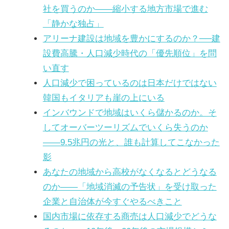
社を買うのか——縮小する地方市場で進む
「静かな独占」
アリーナ建設は地域を豊かにするのか？──建
設費高騰・人口減少時代の「優先順位」を問
い直す
人口減少で困っているのは日本だけではない
韓国もイタリアも崖の上にいる
インバウンドで地域はいくら儲かるのか。そ
してオーバーツーリズムでいくら失うのか
――9.5兆円の光と、誰も計算してこなかった
影
あなたの地域から高校がなくなるとどうなる
のか――「地域消滅の予告状」を受け取った
企業と自治体が今すぐやるべきこと
国内市場に依存する商売は人口減少でどうな