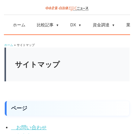
コ
ン
中
中
テ
小
ホーム
比較記事
DX
資金調達
業
ン
企
小
ツ
業
ホーム
»
サイトマップ
へ
企
の
ス
資
サイトマップ
業
キ
金
ッ
調
自
プ
達
や
治
補
ページ
体
助
金、
DX
お問い合わせ
DX