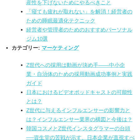
産性を下げないためにやるべきこと
「寝ても疲れが取れない」を解消！経営者の
ための睡眠最適化テクニック
経営者や管理者のためのおすすめパーソナル
ジム10選
カテゴリー:
マーケティング
Z世代への採用は動画が決め手――中小企
業・自治体のための採用動画成功事例と実践
ガイド
日本におけるビデオポッドキャストの可能性
とは？
Z世代に与えるインフルエンサーの影響力と
は？インフルエンサー業界の構図と今後は？
韓国コスメとZ世代インスタグラマーの台頭
──資生堂の苦戦が示す、日本企業が直視すべ