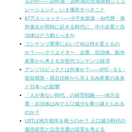
るのか――10年後・20年後の市場規模シミュ
レーションと、いま優先すべきこと
67万人ショック——少子化加速・AI代替・海
外進出が同時に起きる時代に、中小企業と自
治体はどう動くべきか
コンテンツ業界においてAIは何を変えるの
か？――クリエイター、企業、自治体、観光
産業から考える次世代コンテンツ経済
アンソロピックとは何者か？——IPO・S-1・
収益構造・競合比較から見えるAI産業の未来
と日本への影響
「人が来ない時代」の経営戦略――地方企
業・自治体はAIで人口減少を乗り越えられる
のか？
LRTは地方都市を救うのか？ 人口減少時代の
都市経営と公共交通の現実を考える