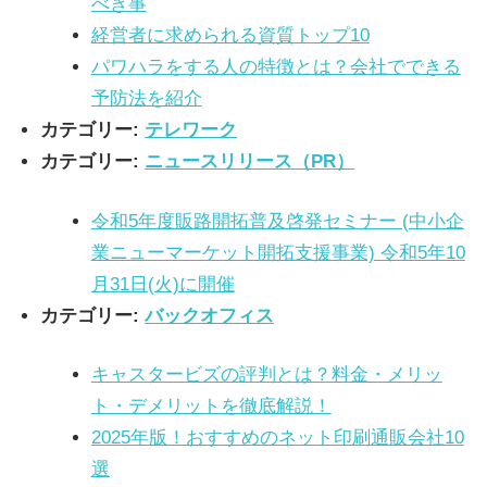
べき事
経営者に求められる資質トップ10
パワハラをする人の特徴とは？会社でできる
予防法を紹介
カテゴリー:
テレワーク
カテゴリー:
ニュースリリース（PR）
令和5年度販路開拓普及啓発セミナー (中小企
業ニューマーケット開拓支援事業) 令和5年10
月31日(火)に開催
カテゴリー:
バックオフィス
キャスタービズの評判とは？料金・メリッ
ト・デメリットを徹底解説！
2025年版！おすすめのネット印刷通販会社10
選