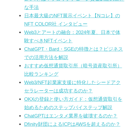
な手法
日本最大級のNFT展示イベント【Nコレ】の
NFT COLOR社 インタビュー
Web3とアートの融合：2024年夏、日本で体
験すべきNFTイベント
ChatGPT・Bard・SGEの特徴とは？ビジネス
での活用方法を解説
おすすめ仮想通貨取引所（暗号資産取引所）
比較ランキング
Web3/NFT起業家支援に特化したシードアク
セラレーターは成功するのか？
OKXの登録と使い方ガイド：仮想通貨取引を
始めるためのステップバイステップ解説
ChatGPTはエンタメ業界を破壊するのか？
Dfinity財団によるICPはAWSを超えるのか？