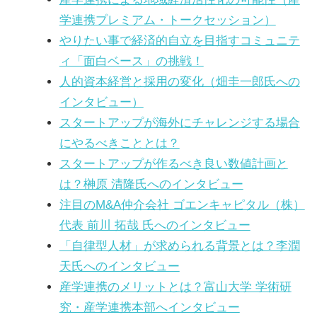
学連携プレミアム・トークセッション）
やりたい事で経済的自立を目指すコミュニテ
ィ「面白ベース」の挑戦！
人的資本経営と採用の変化（畑圭一郎氏への
インタビュー）
スタートアップが海外にチャレンジする場合
にやるべきこととは？
スタートアップが作るべき良い数値計画と
は？榊原 清隆氏へのインタビュー
注目のM&A仲介会社 ゴエンキャピタル（株）
代表 前川 拓哉 氏へのインタビュー
「自律型人材」が求められる背景とは？李潤
天氏へのインタビュー
産学連携のメリットとは？富山大学 学術研
究・産学連携本部へインタビュー