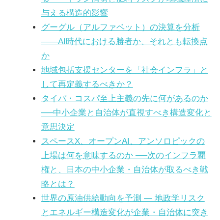
与える構造的影響
グーグル（アルファベット）の決算を分析
――AI時代における勝者か、それとも転換点
か
地域包括支援センターを「社会インフラ」と
して再定義するべきか？
タイパ・コスパ至上主義の先に何があるのか
──中小企業と自治体が直視すべき構造変化と
意思決定
スペースX、オープンAI、アンソロピックの
上場は何を意味するのか ──次のインフラ覇
権と、日本の中小企業・自治体が取るべき戦
略とは？
世界の原油供給動向を予測 ― 地政学リスク
とエネルギー構造変化が企業・自治体に突き