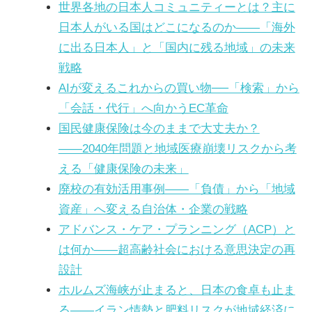
世界各地の日本人コミュニティーとは？主に
日本人がいる国はどこになるのか――「海外
に出る日本人」と「国内に残る地域」の未来
戦略
AIが変えるこれからの買い物──「検索」から
「会話・代行」へ向かうEC革命
国民健康保険は今のままで大丈夫か？
――2040年問題と地域医療崩壊リスクから考
える「健康保険の未来」
廃校の有効活用事例――「負債」から「地域
資産」へ変える自治体・企業の戦略
アドバンス・ケア・プランニング（ACP）と
は何か――超高齢社会における意思決定の再
設計
ホルムズ海峡が止まると、日本の食卓も止ま
る――イラン情勢と肥料リスクが地域経済に