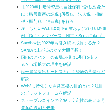
【2023年】暗号資産の自社保有は課税対象外
に！暗号資産の課税 [所得税・法人税・相続
税・贈与税・消費税] を解説
注目したいWeb3.0関連企業および取り組み事
例【Defi・メタバース・NFT・SocialToken】
Sandboxは2023年も引き続き成長するか？
SANDは上がるのか？大胆予想！
国内のアバターの市場規模は1兆円を超え
る？市場拡大の理由を解説
暗号資産救出サービスとは？登場の背景など
解説
Web3に特化した開発基盤の目的とは？注目
のプラットフォームを解説
ステーブルコインの全貌：安定性の高い暗号
資産の役割と未来