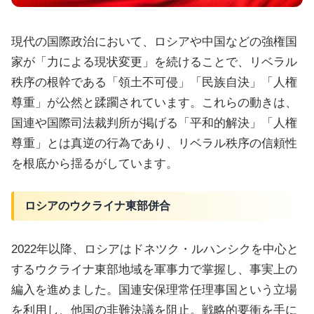
現代の国際政治において、ロシアや中国などの強権国
家が「力による現状変更」を続けることで、リベラル
秩序の根幹である「領土不可侵」「民族自決」「人権
尊重」が公然と蹂躙されています。これらの動きは、
国連や国際司法裁判所が掲げる「平和的解決」「人権
尊重」とは真逆の行為であり、リベラル秩序の信頼性
を根底から揺るがしています。
ロシアのウクライナ東部併合
2022年以降、ロシアはドネツク・ルハンシクを中心と
するウクライナ東部地域を軍事力で掌握し、事実上の
編入を進めました。国連安保理常任理事国という立場
を利用し、他国の非難決議を阻止。戦略的要衝を手に