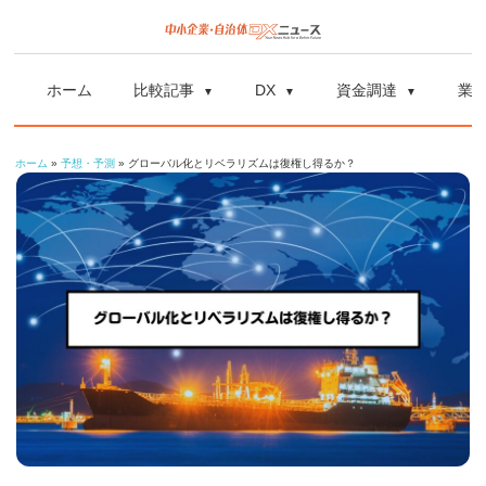
コ
ン
中
中
テ
小
ホーム
比較記事
DX
資金調達
業
ン
企
小
ツ
業
ホーム
»
予想・予測
»
グローバル化とリベラリズムは復権し得るか？
へ
企
の
ス
資
業
キ
金
ッ
調
自
プ
達
や
治
補
体
助
金、
DX
DX