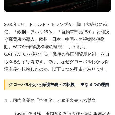
2025年1月、ドナルド・トランプが二期目大統領に就
任。「鉄鋼・アルミ25％」「自動車部品15％」と相次
ぐ高関税の導入、欧州・日本・中国への報復関税発
動、WTO紛争解決機能の軽視──いずれも、
GATT/WTOを柱とする「戦後の多国間貿易体制」を自
ら揺るがす行為です。では、なぜグローバル化から保
護主義へ転換したのか、以下３つの理由があります。
グローバル化から保護主義への転換──主な３つの理由
１．国内産業の「空洞化」と雇用喪失への懸念
1990年代以降、米国製造業は安価な海外生産拠点