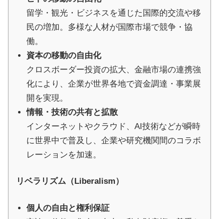
い
留学・観光・ビジネスを通じた国際的交流や移
取
民の増加。多様な人材が国際市場で競争・協
り
働。
組
資本の移動の自由化
み
クロスボーダー投資の拡大、金融市場の連携強
に
化により、企業が世界各地で資金調達・事業展
つ
開を実現。
い
情報・技術の共有と拡散
て
インターネットやクラウド、AI技術などが瞬時
も
に世界中で普及し、企業や研究機関間のコラボ
ご
レーションを加速。
紹
介
リベラリズム（Liberalism）
し
ま
個人の自由と権利保証