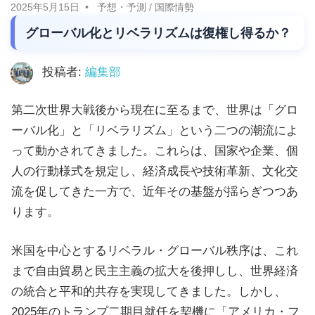
に
2025年5月15日
予想・予測
/
国際情勢
ニ
役
グローバル化とリベラリズムは復権し得るか？
立
ュ
つ
投稿者:
編集部
ー
情
報
第二次世界大戦後から現在に至るまで、世界は「グロ
ス
を
ーバル化」と「リベラリズム」という二つの潮流によ
お
って動かされてきました。これらは、国家や企業、個
届
人の行動様式を規定し、経済成長や技術革新、文化交
け
流を促してきた一方で、近年その基盤が揺らぎつつあ
し
ります。
ま
米国を中心とするリベラル・グローバル秩序は、これ
す。
まで自由貿易と民主主義の拡大を後押しし、世界経済
ま
の統合と平和的共存を実現してきました。しかし、
た、
2025年のトランプ二期目就任を契機に「アメリカ・フ
自