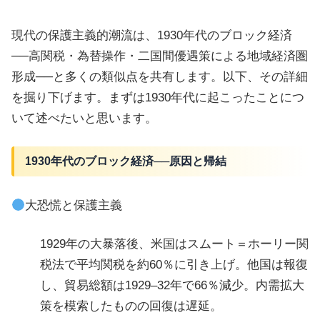
現代の保護主義的潮流は、1930年代のブロック経済
──高関税・為替操作・二国間優遇策による地域経済圏
形成──と多くの類似点を共有します。以下、その詳細
を掘り下げます。まずは1930年代に起こったことにつ
いて述べたいと思います。
1930年代のブロック経済──原因と帰結
大恐慌と保護主義
1929年の大暴落後、米国はスムート＝ホーリー関
税法で平均関税を約60％に引き上げ。他国は報復
し、貿易総額は1929–32年で66％減少。内需拡大
策を模索したものの回復は遅延。