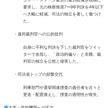
ジャー・ストーン被告の量刑軽減を執拗に
要求し、元の検察推奨7〜9年判決を4年以下
へ大幅に軽減。司法の独立を著しく傷つけ
た。
・連邦裁判官への公的批判
自身に不利な判決を下した裁判官をツイッ
ターで名指し、「政治的偏り」と非難。裁
判官の独立を公然と侵害した。
・司法省トップの頻繁交代
刑事部門や選挙関連捜査の責任者を次々と
更迭・配置換えし、捜査の透明性が喪失。
大学・学術機関への圧力