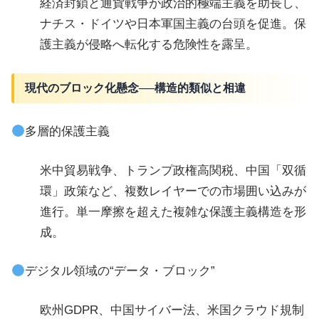
経済封鎖と通貨戦争が政治的極端主義を助長し、
ナチス・ドイツや日本軍国主義の台頭を促進。保
護主義が侵略へ転化する危険性を露呈。
現代のブロック化懸念──構造的類似と相違
多層的保護主義
米中貿易戦争、トランプ政権高関税、中国「双循
環」政策など、複数レイヤーでの市場囲い込みが
進行。単一摩擦を超えた複雑な保護主義構造を形
成。
デジタル領域の“データ・ブロック”
欧州GDPR、中国サイバー法、米国クラウド規制