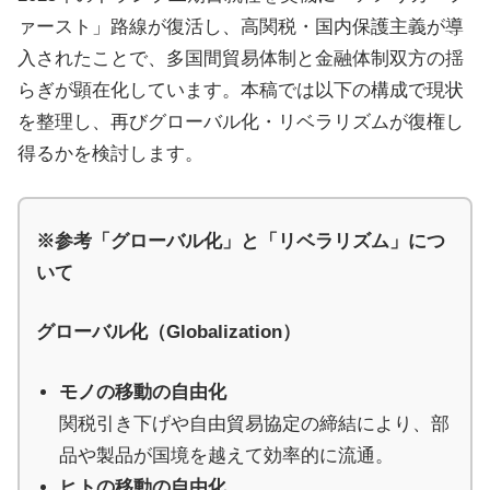
ァースト」路線が復活し、高関税・国内保護主義が導
治
入されたことで、多国間貿易体制と金融体制双方の揺
体
らぎが顕在化しています。本稿では以下の構成で現状
が
を整理し、再びグローバル化・リベラリズムが復権し
進
得るかを検討します。
め
る
DX
※参考「グローバル化」と「リベラリズム」につ
を
いて
中
心
グローバル化（Globalization）
と
し
モノの移動の自由化
た
関税引き下げや自由貿易協定の締結により、部
新
品や製品が国境を越えて効率的に流通。
し
ヒトの移動の自由化