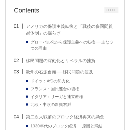
Contents
CLOSE
アメリカの保護主義転換と「戦後の多国間貿
易体制」の揺らぎ
グローバル化から保護主義への転換──主な３
つの理由
移民問題の深刻化とリベラルの挫折
欧州の右派台頭──移民問題の波及
ドイツ：AfDの勢力化
フランス：国民連合の復権
イタリア：リーガと連立政権
北欧・中欧の新興右派
第二次大戦前のブロック経済再来の懸念
1930年代のブロック経済──原因と帰結