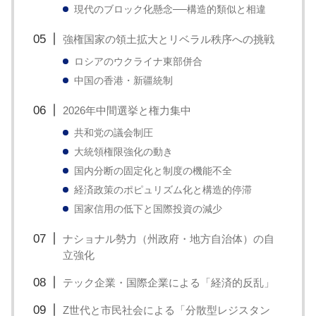
現代のブロック化懸念──構造的類似と相違
強権国家の領土拡大とリベラル秩序への挑戦
ロシアのウクライナ東部併合
中国の香港・新疆統制
2026年中間選挙と権力集中
共和党の議会制圧
大統領権限強化の動き
国内分断の固定化と制度の機能不全
経済政策のポピュリズム化と構造的停滞
国家信用の低下と国際投資の減少
ナショナル勢力（州政府・地方自治体）の自
立強化
テック企業・国際企業による「経済的反乱」
Z世代と市民社会による「分散型レジスタン