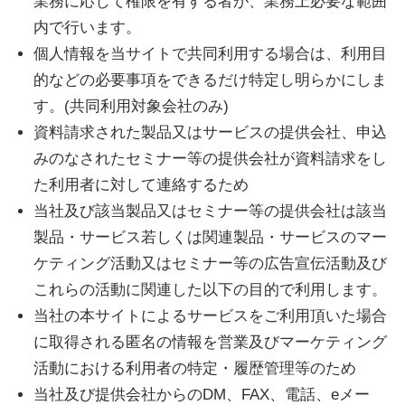
業務に応じて権限を有する者が、業務上必要な範囲
治
内で行います。
体
個人情報を当サイトで共同利用する場合は、利用目
が
的などの必要事項をできるだけ特定し明らかにしま
進
す。(共同利用対象会社のみ)
め
資料請求された製品又はサービスの提供会社、申込
る
みのなされたセミナー等の提供会社が資料請求をし
DX
た利用者に対して連絡するため
を
当社及び該当製品又はセミナー等の提供会社は該当
中
製品・サービス若しくは関連製品・サービスのマー
心
ケティング活動又はセミナー等の広告宣伝活動及び
と
これらの活動に関連した以下の目的で利用します。
し
当社の本サイトによるサービスをご利用頂いた場合
た
に取得される匿名の情報を営業及びマーケティング
新
活動における利用者の特定・履歴管理等のため
し
当社及び提供会社からのDM、FAX、電話、eメー