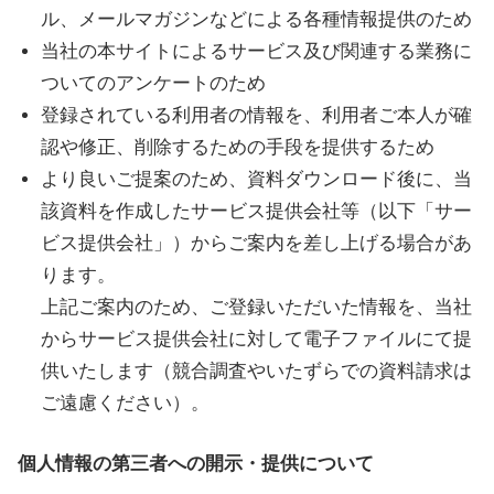
い
ル、メールマガジンなどによる各種情報提供のため
取
当社の本サイトによるサービス及び関連する業務に
り
ついてのアンケートのため
組
登録されている利用者の情報を、利用者ご本人が確
み
認や修正、削除するための手段を提供するため
に
より良いご提案のため、資料ダウンロード後に、当
つ
該資料を作成したサービス提供会社等（以下「サー
い
ビス提供会社」）からご案内を差し上げる場合があ
て
ります。
も
上記ご案内のため、ご登録いただいた情報を、当社
ご
からサービス提供会社に対して電子ファイルにて提
紹
供いたします（競合調査やいたずらでの資料請求は
介
ご遠慮ください）。
し
ま
個人情報の第三者への開示・提供について