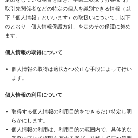
に
ニ
取引先関係者などの特定の個人を識別できる情報（以
役
下「個人情報」といいます）の取扱いについて、以下
立
ュ
のとおり「個人情報保護方針」を定めその保護に努め
つ
ます。
ー
情
報
個人情報の取得について
ス
を
お
個人情報の取得は適法かつ公正な手段によって行い
届
ます。
け
し
個人情報の利用について
ま
す。
取得する個人情報の利用目的をできるだけ特定し明
ま
らかにします。
た、
個人情報の利用は、利用目的の範囲内で、具体的な
自