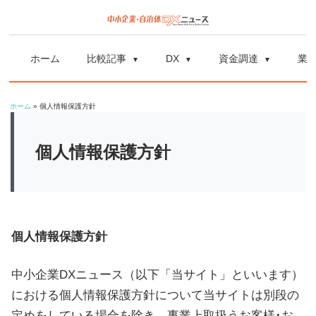
コ
ン
中
中
テ
小
ホーム
比較記事
DX
資金調達
業
ン
企
小
ツ
業
ホーム
»
個人情報保護方針
へ
企
の
ス
資
個人情報保護方針
業
キ
金
ッ
調
自
プ
達
や
治
個人情報保護方針
補
体
助
中小企業DXニュース（以下「当サイト」といいます）
金、
における個人情報保護方針について当サイトは別段の
DX
DX
定めをしている場合を除き、事業上取扱うお客様･お