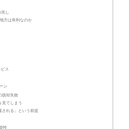
の兆し
地方は有利なのか
ービス
ーン
の脱却失敗
を見てしまう
援される」という前提
能性