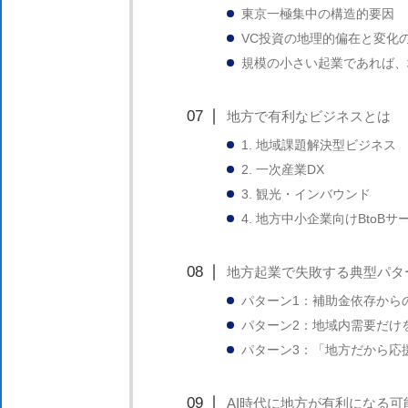
東京一極集中の構造的要因
VC投資の地理的偏在と変化
規模の小さい起業であれば、
地方で有利なビジネスとは
1. 地域課題解決型ビジネス
2. 一次産業DX
3. 観光・インバウンド
4. 地方中小企業向けBtoBサ
地方起業で失敗する典型パタ
パターン1：補助金依存から
パターン2：地域内需要だけ
パターン3：「地方だから応
AI時代に地方が有利になる可