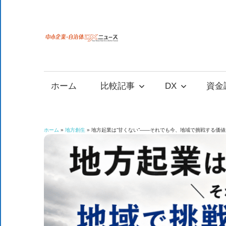
コ
ン
テ
中
中
ン
小
ツ
小
企
へ
ホーム
比較記事
DX
資金
業
ス
企
の
キ
資
ッ
業
ホーム
»
地方創生
»
地方起業は”甘くない”――それでも今、地域で挑戦する価
金
プ
調
自
達
や
治
補
助
金、