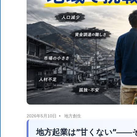
体
DX
DX
に
役
ニ
立
つ
情
ュ
報
を
ー
お
届
ス
け
し
ま
2026年5月10日
地方創生
す。
地方起業は”甘くない”―
ま