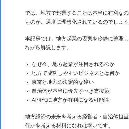
新
し
では、地方で起業することは本当に有利なの
い
ものが、過度に理想化されているのでしょう
取
り
本記事では、地方起業の現実を冷静に整理し
組
ながら解説します。
み
に
なぜ今、地方起業が注目されるのか
つ
地方で成功しやすいビジネスとは何か
い
東京と地方の決定的な違い
て
自治体が本当に優先すべき支援策
も
AI時代に地方が有利になる可能性
ご
紹
地方経済の未来を考える経営者・自治体担当
介
何かを考える材料になれば幸いです。
し