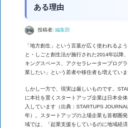
た、
ある理由
自
治
体
投稿者:
編集部
が
「地方創生」という言葉が広く使われるよう
進
め
と・しごと創生法が施行された2014年以
る
キングスペース、アクセラレータープログラ
DX
業したい」という若者や移住者も増えていま
を
中
しかし一方で、現実は厳しいものです。STAR
心
に本社を置くスタートアップ企業は日本全体の
と
入しています（出典：STARTUPS JOUR
し
年）。スタートアップの上場企業も首都圏発
た
域では、「起業支援をしているのに地域経済