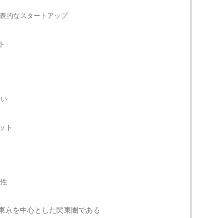
表的なスタートアップ
ト
い
い
すい
ット
係性
東京を中心とした関東圏である