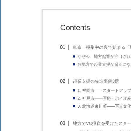
ま
す。
Contents
東京一極集中の裏で始まる「
なぜ今、地方起業が注目され
各地方で起業支援が盛んにな
起業支援の先進事例3選
1. 福岡市――スタートアッ
2. 神戸市――医療・バイオ
3. 北海道東川町――写真文
地方でVC投資を受けたスタ