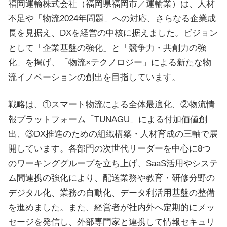
福岡運輸株式会社（福岡県福岡市／運輸業）は、人材
不足や「物流2024年問題」への対応、さらなる企業成
長を見据え、DXを経営の中核に据えました。ビジョン
として「企業基盤の強化」と「競争力・共創力の強
化」を掲げ、「物流×テクノロジー」による新たな物
流イノベーションの創出を目指しています。
戦略は、①スマート物流による全体最適化、②物流情
報プラットフォーム「TUNAGU」による付加価値創
出、③DX推進のための組織構築・人材育成の三軸で展
開しています。各部門の次世代リーダーを中心に8つ
のワーキンググループを立ち上げ、SaaS活用やシステ
ム間連携の強化により、配送業務や教育・研修分野の
デジタル化、業務の自動化、データ利活用基盤の整備
を進めました。また、経営者が社内外へ定期的にメッ
セージを発信し、外部専門家と連携して情報セキュリ