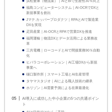
浜松倉庫（物流業）｜AIとBIで生産性30％向上
い
福島コンピューターシステム｜AI-OCRでDXと
取
新規事業を創出
り
Jマテ.カッパープロダクツ｜RPAとAIで製造業
組
DXを実現
疋田産業｜AI-OCRとRPAで営業DXを推進
み
福岡運輸｜物流DXとデータ活用による業務改
に
革
つ
三共電機｜ローコードとAIで間接業務90％自動
い
化
て
ヒバラコーポレーション｜AI工場DXから新規
事業へ
も
樋口製作所｜スマート工場とAI生産管理
ご
タヤマスタジオ｜AIによる職人技術の継承
紹
ホリゾン｜AI需要予測による在庫最適化
介
し
AI導入に成功した中小企業の5つの共通ポイン
ト
ま