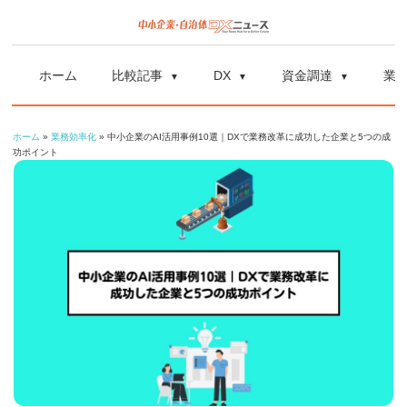
コ
ン
中
中
テ
小
ホーム
比較記事
DX
資金調達
業
ン
企
小
ツ
業
ホーム
»
業務効率化
»
中小企業のAI活用事例10選｜DXで業務改革に成功した企業と5つの成
へ
企
の
功ポイント
ス
資
業
キ
金
ッ
調
自
プ
達
や
治
補
体
助
金、
DX
DX