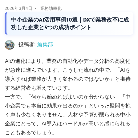
に
ニ
2026年3月4日
業務効率化
役
中小企業のAI活用事例10選｜DXで業務改革に成
立
ュ
功した企業と5つの成功ポイント
つ
ー
情
投稿者:
編集部
報
ス
を
AIの進化により、業務の自動化やデータ分析の高度化
お
が急速に進んでいます。こうした流れの中で、「AIを
届
導入すれば業務が大きく変わるのではないか」と期待
け
する経営者も増えています。
し
一方で、「何から始めればよいのか分からない」「中
ま
小企業でも本当に効果が出るのか」といった疑問を抱
す。
く声も少なくありません。人材や予算が限られる中小
ま
企業にとって、AI導入はハードルが高いと感じられる
た、
こともあるでしょう。
自