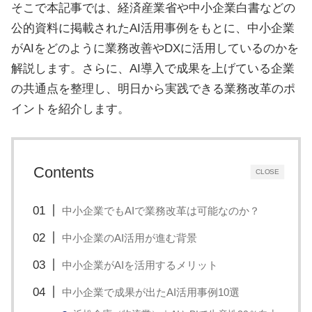
そこで本記事では、経済産業省や中小企業白書などの
治
公的資料に掲載されたAI活用事例をもとに、中小企業
体
がAIをどのように業務改善やDXに活用しているのかを
が
解説します。さらに、AI導入で成果を上げている企業
進
の共通点を整理し、明日から実践できる業務改革のポ
め
イントを紹介します。
る
DX
を
Contents
CLOSE
中
心
中小企業でもAIで業務改革は可能なのか？
と
中小企業のAI活用が進む背景
し
た
中小企業がAIを活用するメリット
新
中小企業で成果が出たAI活用事例10選
し