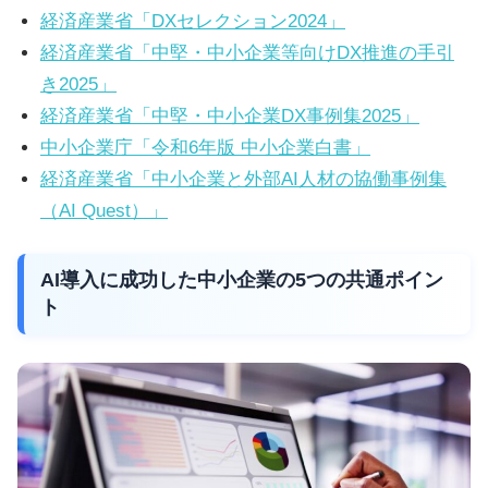
経済産業省「DXセレクション2024」
経済産業省「中堅・中小企業等向けDX推進の手引
き2025」
経済産業省「中堅・中小企業DX事例集2025」
中小企業庁「令和6年版 中小企業白書」
経済産業省「中小企業と外部AI人材の協働事例集
（AI Quest）」
AI導入に成功した中小企業の5つの共通ポイン
ト