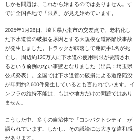
しかも問題は、これから始まるのではありません。す
治
でに全国各地で「限界」が見え始めています。
体
が
2025年1月28日、埼玉県八潮市の交差点で、老朽化し
進
た下水道管の破損を原因とする大規模な道路陥没事故
め
が発生しました。トラックが転落して運転手1名が死
る
亡し、周辺約120万人に下水道の使用制限が要請され
DX
るという前例のない事態となりました（出典：埼玉県
を
公式発表）。全国では下水道管の破損による道路陥没
中
が年間約2,600件発生しているとも言われています。イ
心
ンフラの維持不能は、もはや地方だけの問題ではあり
と
ません。
し
た
こうした中、多くの自治体で「コンパクトシティ」が
新
語られています。しかし、その議論には大きな違和感
し
があります。