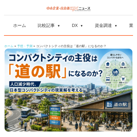
コ
ン
中
中
テ
小
ホーム
比較記事
DX
資金調達
業
ン
企
小
ツ
業
ホーム
»
予想・予測
»
コンパクトシティの主役は「道の駅」になるのか？
へ
企
の
ス
資
業
キ
金
ッ
調
自
プ
達
や
治
補
体
助
金、
DX
DX