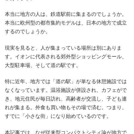
い
取
本当に地方の人は、鉄道駅前に集まるのでしょうか。
り
本当に欧州型の都市集約モデルは、日本の地方で成立
組
するのでしょうか。
み
に
現実を見ると、人が集まっている場所は別にありま
つ
す。イオンに代表される郊外型ショッピングモール、
い
大型駐車場、そして道の駅です。
て
特に近年、地方では「道の駅」が単なる休憩施設では
も
なくなっています。温浴施設が併設され、カフェがで
ご
き、地元住民が毎日訪れ、高齢者が交流し、子ども連
紹
れが集まる。外食も買い物もその場で済む。つまり、
介
すでに「小さな街」になり始めているのです。
し
ま
本記事では、なぜ従来型コンパクトシティ論が地方で