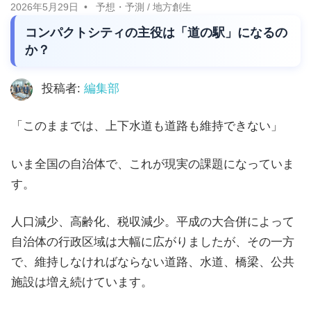
に
2026年5月29日
予想・予測
/
地方創生
ニ
役
コンパクトシティの主役は「道の駅」になるの
立
か？
ュ
つ
ー
情
投稿者:
編集部
報
ス
「このままでは、上下水道も道路も維持できない」
を
お
いま全国の自治体で、これが現実の課題になっていま
届
す。
け
し
人口減少、高齢化、税収減少。平成の大合併によって
ま
自治体の行政区域は大幅に広がりましたが、その一方
す。
で、維持しなければならない道路、水道、橋梁、公共
ま
施設は増え続けています。
た、
自