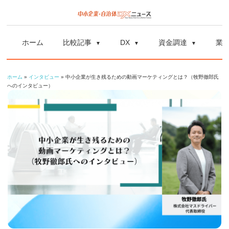
コ
ン
中
中
テ
小
ホーム
比較記事
DX
資金調達
業
ン
企
小
ツ
業
ホーム
»
インタビュー
»
中小企業が生き残るための動画マーケティングとは？（牧野徹郎氏
へ
企
の
へのインタビュー）
ス
資
業
キ
金
ッ
調
自
プ
達
や
治
補
体
助
金、
DX
DX