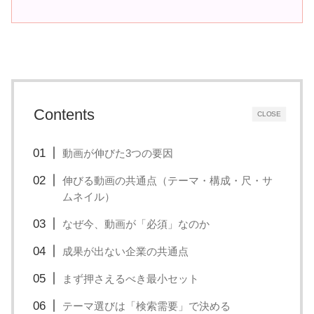
い
取
り
組
み
に
Contents
CLOSE
つ
い
動画が伸びた3つの要因
て
伸びる動画の共通点（テーマ・構成・尺・サ
も
ムネイル）
ご
なぜ今、動画が「必須」なのか
紹
成果が出ない企業の共通点
介
し
まず押さえるべき最小セット
ま
テーマ選びは「検索需要」で決める