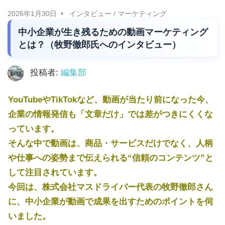
に
ニ
2026年1月30日
インタビュー
/
マーケティング
役
中小企業が生き残るための動画マーケティング
立
ュ
とは？（牧野徹郎氏へのインタビュー）
つ
ー
情
投稿者:
編集部
報
ス
を
YouTubeやTikTokなど、動画が当たり前になった今、
お
企業の情報発信も「文章だけ」では差がつきにくくな
届
っています。
け
そんな中で動画は、商品・サービスだけでなく、人柄
し
や仕事への姿勢まで伝えられる“信頼のコンテンツ”と
ま
して注目されています。
す。
今回は、株式会社マスドライバー代表の牧野徹郎さん
ま
に、中小企業が動画で成果を出すためのポイントを伺
た、
いました。
自