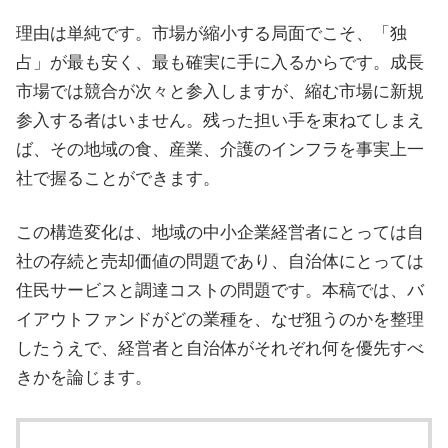
治
理由は単純です。市場が縮小する局面でこそ、「独
体
占」が最も安く、最も確実に手に入るからです。成長
が
市場では競合が次々と参入しますが、縮む市場に新規
進
参入する者はいません。残った担い手を束ねてしまえ
め
ば、その地域の食、産業、介護のインフラを事実上一
る
社で握ることができます。
DX
を
この構造変化は、地域の中小企業経営者にとっては自
中
社の存続と売却価値の問題であり、自治体にとっては
心
住民サービスと調達コストの問題です。本稿では、バ
と
イアウトファンドがどの業種を、なぜ狙うのかを整理
し
したうえで、経営者と自治体がそれぞれ何を優先すべ
た
きかを論じます。
新
し