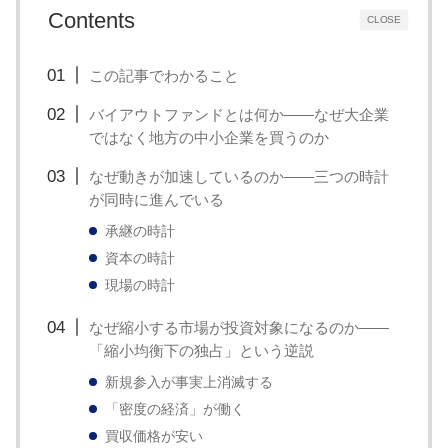
い
Contents
CLOSE
取
り
この記事でわかること
組
バイアウトファンドとは何か——なぜ大企業
み
ではなく地方の中小企業を買うのか
に
なぜ動きが加速しているのか——三つの時計
つ
が同時に進んでいる
い
承継の時計
て
資本の時計
も
現場の時計
ご
なぜ縮小する市場が投資対象になるのか——
紹
「縮小均衡下の独占」という逆説
介
新規参入が事実上消滅する
し
「密度の経済」が働く
ま
買収価格が安い