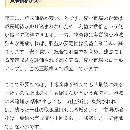
買収価格が安い
第三に、買収価格が安いことです。縮小市場の企業は
成長期待が織り込まれないため、利益の数倍という低
い倍率で取得できます。一方、統合後に実質的な地域
独占が完成すれば、収益の安定性は公益企業並みに高
まります。安く買い、統合で利益率を高め、独占によ
る安定収益を評価されて高く売る。縮小市場のロール
アップは、この三段構えで成立しています。
ここで重要なのは、市場全体が縮んでも「最後に残る
一社」の売上は必ずしも縮まないという点です。地域
の米流通が2割縮小しても、5社が1社に集約されれ
ば、残った一社の取扱量はむしろ増えます。市場の縮
小は、集約の完成度が上回る限り、勝者にとって脅威
ではないのです。