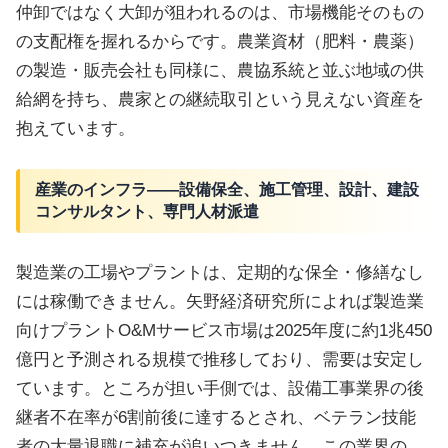
仲卸ではなく大卸が狙われるのは、市場機能そのもの
の支配権を握れるからです。農業資材（肥料・農薬）
の製造・販売会社も同様に、農協系統と並ぶ地域の供
給網を持ち、農家との継続取引という見えない資産を
抱えています。
産業のインフラ——設備保全、施工管理、設計、建設
コンサルタント、専門人材派遣
製造業の工場やプラントは、定期的な保全・修繕なし
には稼働できません。矢野経済研究所によれば製造業
向けプラントO&Mサービス市場は2025年度に約1兆450
億円と予測される規模で推移しており、需要は安定し
ています。ところが担い手側では、設備工事業界の後
継者不在率が6割前後に達するとされ、ベテラン技能
者の大量退職に補充が追いつきません。この業界の