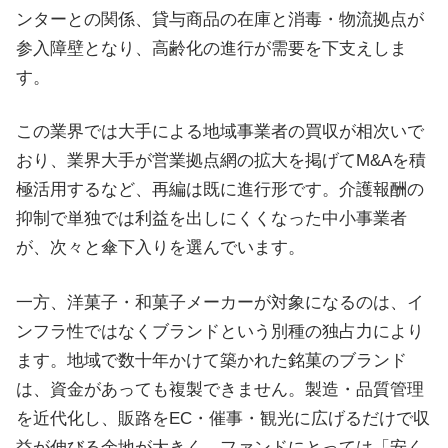
ンターとの関係、貸与商品の在庫と消毒・物流拠点が
参入障壁となり、高齢化の進行が需要を下支えしま
す。
この業界では大手による地域事業者の買収が相次いで
おり、業界大手が営業拠点網の拡大を掲げてM&Aを積
極活用するなど、再編は既に進行形です。介護報酬の
抑制で単独では利益を出しにくくなった中小事業者
が、次々と傘下入りを選んでいます。
一方、洋菓子・和菓子メーカーが対象になるのは、イ
ンフラ性ではなくブランドという別種の独占力により
ます。地域で数十年かけて築かれた銘菓のブランド
は、資金があっても複製できません。製造・品質管理
を近代化し、販路をEC・催事・観光に広げるだけで収
益が伸びる余地が大きく、ファンドにとっては「安く