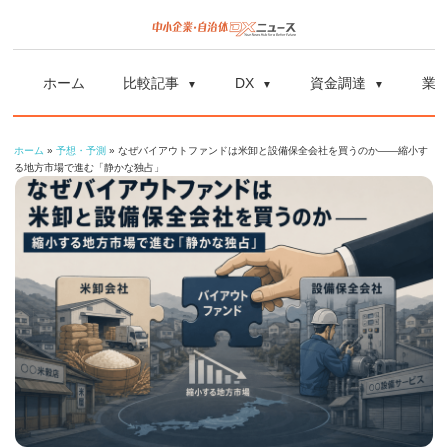
コ
ン
中
中
テ
小
ホーム
比較記事
DX
資金調達
業
ン
企
小
ツ
業
ホーム
»
予想・予測
»
なぜバイアウトファンドは米卸と設備保全会社を買うのか——縮小す
へ
企
の
る地方市場で進む「静かな独占」
ス
資
業
キ
金
ッ
調
自
プ
達
や
治
補
体
助
金、
DX
DX