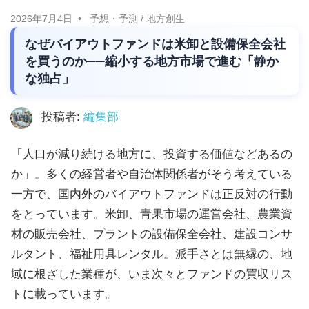
に
ニ
2026年7月4日
予想・予測
/
地方創生
役
なぜバイアウトファンドは米卸と設備保全会社
立
ュ
を買うのか——縮小する地方市場で進む「静か
つ
な独占」
ー
情
報
投稿者:
編集部
ス
を
お
「人口が減り続ける地方に、投資する価値などあるの
届
か」。多くの経営者や自治体関係者がそう考えている
け
一方で、国内外のバイアウトファンドは正反対の行動
し
をとっています。米卸、青果市場の運営会社、農業資
ま
材の販売会社、プラントの設備保全会社、建設コンサ
す。
ルタント、福祉用具レンタル。派手さとは無縁の、地
ま
域に根ざした業種が、いま次々とファンドの買収リス
た、
トに載っています。
自