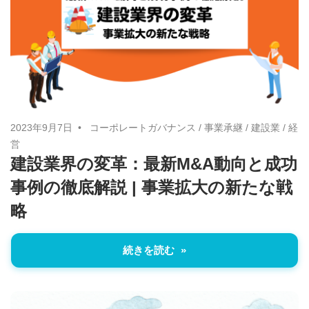
い
取
り
組
み
に
2023年9月7日
コーポレートガバナンス
/
事業承継
/
建設業
/
経
つ
営
い
建設業界の変革：最新M&A動向と成功
て
事例の徹底解説 | 事業拡大の新たな戦
も
略
ご
紹
介
続きを読む
し
ま