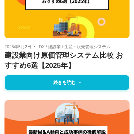
治
体
が
進
め
2025年5月2日
DX
/
建設業
/
生産・販売管理システム
る
建設業向け原価管理システム比較 お
DX
すすめ6選【2025年】
を
中
続きを読む
心
と
し
た
新
し