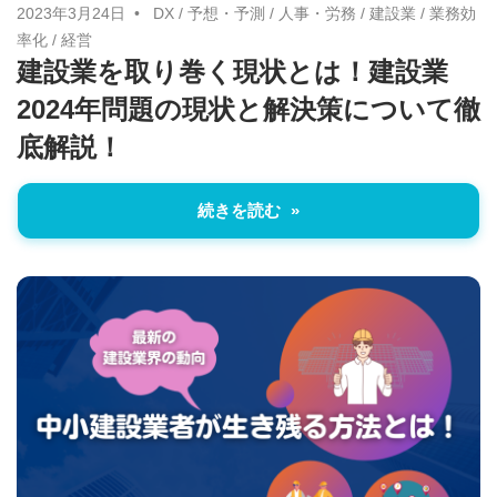
2023年3月24日
DX
/
予想・予測
/
人事・労務
/
建設業
/
業務効
率化
/
経営
建設業を取り巻く現状とは！建設業
2024年問題の現状と解決策について徹
底解説！
続きを読む