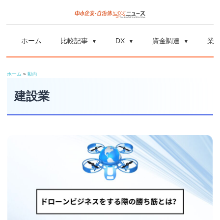
コ
ン
中
中
テ
小
ホーム
比較記事
DX
資金調達
業
ン
企
小
ツ
業
ホーム
»
動向
へ
企
の
ス
建設業
資
業
キ
金
ッ
調
自
プ
達
や
治
補
体
助
金、
DX
DX