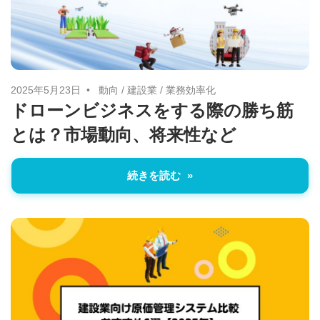
に
ニ
役
立
ュ
つ
ー
情
2025年5月23日
動向
/
建設業
/
業務効率化
ドローンビジネスをする際の勝ち筋
報
ス
とは？市場動向、将来性など
を
お
届
続きを読む
け
し
ま
す。
ま
た、
自