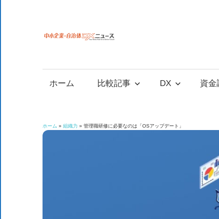
コ
ン
テ
中
中
ン
小
ツ
小
企
へ
ホーム
比較記事
DX
資金
業
ス
企
の
キ
資
ッ
業
ホーム
»
組織力
»
管理職研修に必要なのは「OSアップデート」
金
プ
調
自
達
や
治
補
助
金、