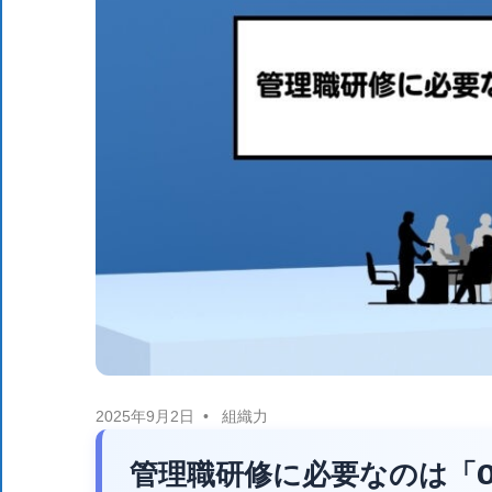
体
DX
DX
に
役
ニ
立
つ
情
ュ
報
を
ー
お
届
ス
け
し
ま
2025年9月2日
組織力
す。
管理職研修に必要なのは「
ま