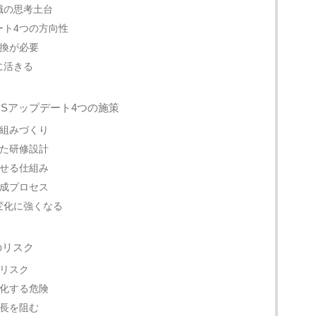
職の思考土台
ート4つの方向性
換が必要
に活きる
OSアップデート4つの施策
組みづくり
た研修設計
せる仕組み
成プロセス
変化に強くなる
のリスク
リスク
化する危険
長を阻む