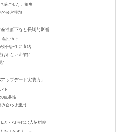
見過ごせない損失
急の経営課題
生産性低下など長期的影響
生産性低下
が外部評価に直結
選ばれない企業に
退”
Sアップデート実装力」
ント
の重要性
組み合わせ運用
DX・AI時代の人材戦略
人を活かす人」へ