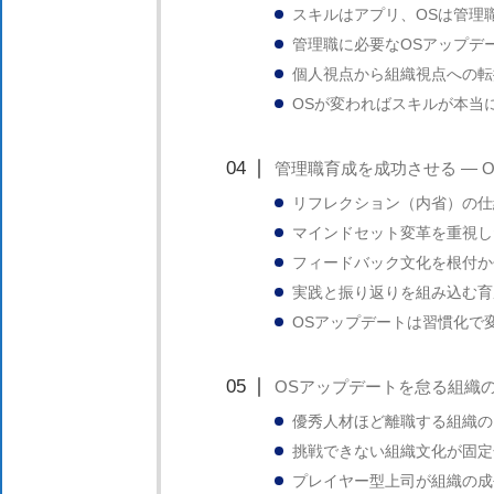
スキルはアプリ、OSは管理
ま
管理職に必要なOSアップデ
す。
個人視点から組織視点への転
OSが変わればスキルが本当
管理職育成を成功させる ― 
リフレクション（内省）の仕
マインドセット変革を重視し
フィードバック文化を根付か
実践と振り返りを組み込む育
OSアップデートは習慣化で
OSアップデートを怠る組織
優秀人材ほど離職する組織の
挑戦できない組織文化が固定
プレイヤー型上司が組織の成