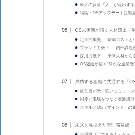
最大の資産「人」が流出する
結論：OSアップデートは緊
OS未更新が招く人材流出・
定量的損失 ― 離職コストと
ブランド力低下 ― 内部課題
採用力低下 ― 未来人材から
OS遅延が招く“静かな企業衰
成功する組織に共通する「O
経営層が示す強いコミットメ
制度と現場をつなぐ実装設計
スキルとOS（マインド）の
未来を見据えた管理職育成 ― 
管理職は「できる人」から「