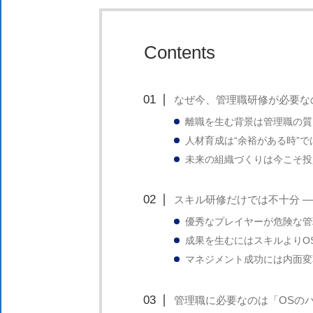
新
し
い
Contents
取
り
なぜ今、管理職研修が必要な
組
み
離職を生む背景は管理職の質
人材育成は“余裕がある時”で
に
未来の組織づくりは今こそ投
つ
い
スキル研修だけでは不十分 ―
て
優秀なプレイヤーが危険な管
も
成果を生むにはスキルよりO
ご
マネジメント成功には内面変
紹
介
管理職に必要なのは「OSの
し