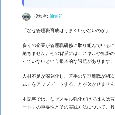
た、
自
投稿者:
編集部
治
体
「なぜ管理職育成はうまくいかないのか」――
が
進
多くの企業が管理職研修に取り組んでいるに
め
絶ちません。その背景には、スキルや知識の
る
っていないという根本的な課題があります。
DX
を
人材不足が深刻化し、若手の早期離職が相次
中
式」をアップデートすることが欠かせません
心
と
本記事では、なぜスキル強化だけでは人は育
し
ート」の重要性とその実践方法について、具
た