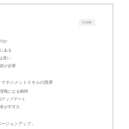
CLOSE
のか
にある
は遅い
資が必要
 マネジメントスキルの限界
理職になる瞬間
Sアップデート
革が不可欠
バージョンアップ」