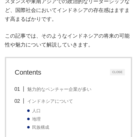
スタンスや東南アジアでの政治的なリーダーシップな
治
ど、国際社会においてインドネシアの存在感はますま
体
す高まるばかりです。
が
進
この記事では、そのようなインドネシアの将来の可能
め
性や魅力について解説していきます。
る
DX
を
Contents
CLOSE
中
心
魅力的なベンチャー企業が多い
と
インドネシアについて
し
人口
た
地理
新
民族構成
し