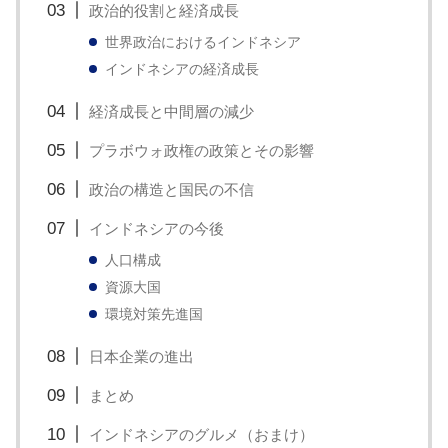
政治的役割と経済成長
い
取
世界政治におけるインドネシア
インドネシアの経済成長
り
組
経済成長と中間層の減少
み
プラボウォ政権の政策とその影響
に
つ
政治の構造と国民の不信
い
インドネシアの今後
て
人口構成
も
資源大国
ご
環境対策先進国
紹
日本企業の進出
介
し
まとめ
ま
インドネシアのグルメ（おまけ）