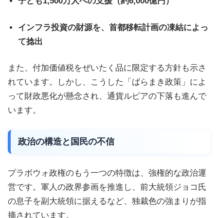
子ども1,500万人への支援（約6,000億円）
インフラ投資の財源を、首都移転計画の凍結によっ
て捻出
また、付加価値税をぜいたく品に限定する方針も示さ
れています。しかし、こうした「ばらまき政策」によ
って財政悪化が懸念され、通貨ルピアの下落も進んで
います。
政治の構造と国民の不信
プラボウォ政権のもう一つの特徴は、強権的な政治運
営です。軍人の政界参画を推進し、前大統領ジョコ氏
の息子を副大統領に据えるなど、独裁色の強まりが指
摘されています。