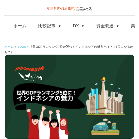
コ
ン
中
中
テ
小
ホーム
比較記事
DX
資金調達
業
ン
企
小
ツ
業
ホーム
»
SDGs
»
世界GDPランキング7位が近づくインドネシアの魅力とは？（5位になるか
へ
企
の
も？）
ス
資
業
キ
金
ッ
調
自
プ
達
や
治
補
体
助
金、
DX
DX