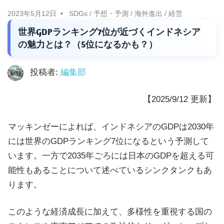
に
ニ
2023年5月12日
SDGs
/
予想・予測
/
海外進出
/
経営
役
世界GDPランキング7位が近づくインドネシア
立
ュ
の魅力とは？（5位になるかも？）
つ
ー
情
投稿者:
編集部
報
ス
を
【2025/9/12 更新】
お
届
マッキンゼーによれば、インドネシアのGDPは2030年
け
には世界のGDPランキング7位になるという予測して
し
います。一方で2035年ごろには日本のGDPを超える可
ま
能性もあることについて述べているシンクタンクもあ
す。
ります。
ま
た、
このような経済成長に加えて、多様性を重視する国の
自