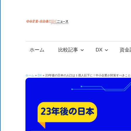
コ
ン
テ
中
中
ン
小
ツ
小
企
へ
ホーム
比較記事
DX
資金
業
ス
企
の
キ
資
ッ
業
ホーム
»
DX
»
23年後の日本の人口は１億人以下に！中小企業が対策すべきこと
金
プ
調
自
達
や
治
補
助
金、