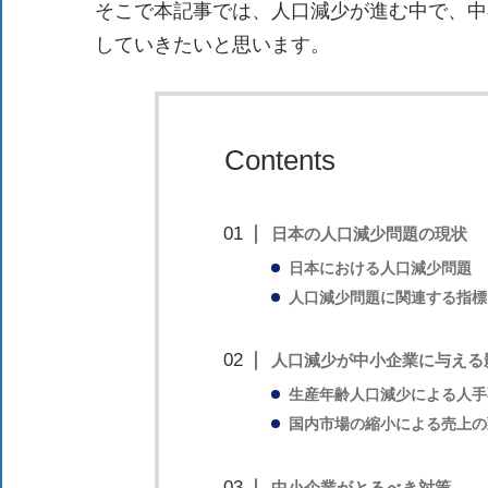
新
そこで本記事では、人口減少が進む中で、中
し
していきたいと思います。
い
取
り
Contents
組
み
に
日本の人口減少問題の現状
つ
日本における人口減少問題
い
人口減少問題に関連する指標
て
も
人口減少が中小企業に与える
ご
生産年齢人口減少による人手
紹
国内市場の縮小による売上の
介
し
中小企業がとるべき対策