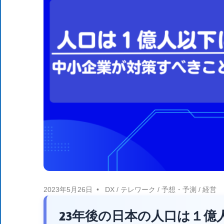
体
DX
DX
に
役
ニ
立
つ
情
ュ
報
を
ー
お
届
ス
け
し
ま
2023年5月26日
DX
/
テレワーク
/
予想・予測
/
経営
す。
23年後の日本の人口は１
ま