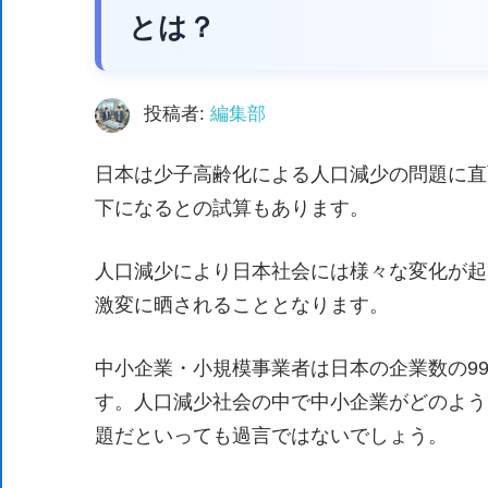
た、
とは？
自
治
体
投稿者:
編集部
が
日本は少子高齢化による人口減少の問題に直面
進
め
下になるとの試算もあります。
る
DX
人口減少により日本社会には様々な変化が起
を
激変に晒されることとなります。
中
心
中小企業・小規模事業者は日本の企業数の99
と
す。人口減少社会の中で中小企業がどのよう
し
題だといっても過言ではないでしょう。
た