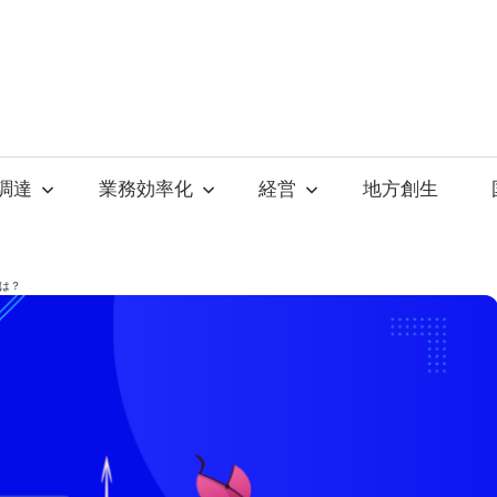
調達
業務効率化
経営
地方創生
は？