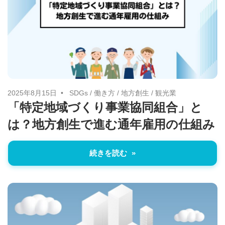
い
取
り
組
み
に
2025年8月15日
SDGs
/
働き方
/
地方創生
/
観光業
つ
「特定地域づくり事業協同組合」と
い
は？地方創生で進む通年雇用の仕組み
て
も
ご
続きを読む
紹
介
し
ま