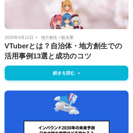
に
ニ
役
立
ュ
つ
ー
情
2025年9月12日
地方創生
/
観光業
VTuberとは？自治体・地方創生での
報
ス
活用事例13選と成功のコツ
を
お
届
続きを読む
け
し
ま
す。
ま
た、
自