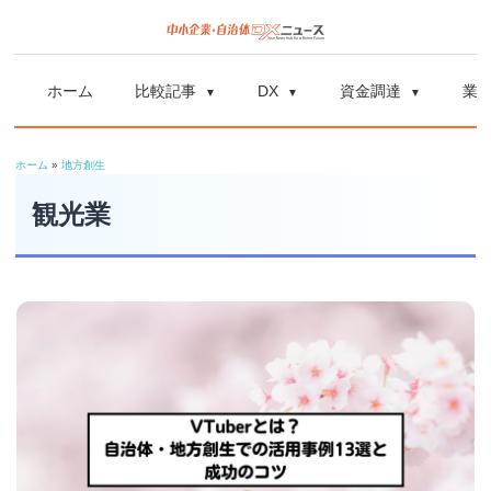
コ
ン
中
中
テ
小
ホーム
比較記事
DX
資金調達
業
ン
企
小
ツ
業
ホーム
»
地方創生
へ
企
の
ス
観光業
資
業
キ
金
ッ
調
自
プ
達
や
治
補
体
助
金、
DX
DX