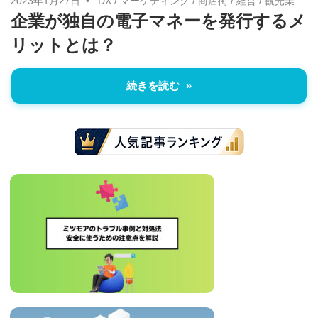
2023年1月27日
DX
/
マーケティング
/
商店街
/
経営
/
観光業
企業が独自の電子マネーを発行するメ
リットとは？
続きを読む