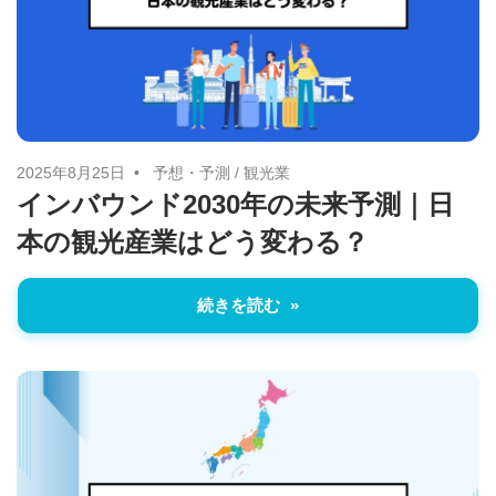
治
体
が
進
め
2025年8月25日
予想・予測
/
観光業
る
インバウンド2030年の未来予測｜日
DX
本の観光産業はどう変わる？
を
中
続きを読む
心
と
し
た
新
し