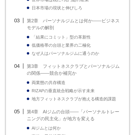
治
日本市場の現状と伸びしろ
体
第2章 パーソナルジムとは何か——ビジネス
が
モデルの解剖
進
「結果にコミット」型の革新性
め
低価格帯の台頭と業界の二極化
る
なぜ人はパーソナルジムに通うのか
DX
第3章 フィットネスクラブとパーソナルジム
を
の関係——競合か補完か
中
両業態の共存構造
心
RIZAPの垂直統合戦略が示す未来
と
地方フィットネスクラブが抱える構造的課題
し
第4章 AIジムの台頭——「パーソナルトレー
た
ニングの民主化」が地方を変える
新
AIジムとは何か
し