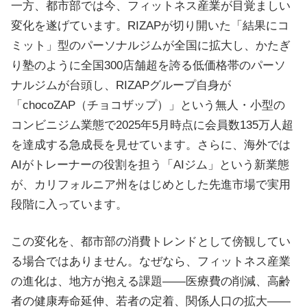
一方、都市部では今、フィットネス産業が目覚ましい
変化を遂げています。RIZAPが切り開いた「結果にコ
ミット」型のパーソナルジムが全国に拡大し、かたぎ
り塾のように全国300店舗超を誇る低価格帯のパーソ
ナルジムが台頭し、RIZAPグループ自身が
「chocoZAP（チョコザップ）」という無人・小型の
コンビニジム業態で2025年5月時点に会員数135万人超
を達成する急成長を見せています。さらに、海外では
AIがトレーナーの役割を担う「AIジム」という新業態
が、カリフォルニア州をはじめとした先進市場で実用
段階に入っています。
この変化を、都市部の消費トレンドとして傍観してい
る場合ではありません。なぜなら、フィットネス産業
の進化は、地方が抱える課題——医療費の削減、高齢
者の健康寿命延伸、若者の定着、関係人口の拡大——