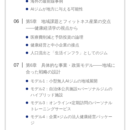
海外の最前線事例
い
AIジムが地方に与える可能性
取
り
第5章 地域課題とフィットネス産業の交点
——健康経済学の視点から
組
み
医療費削減と予防投資の論理
健康経営と中小企業の接点
に
人口流出と「生活インフラ」としてのジム
つ
い
第6章 具体的な事業・政策モデル——地域に
て
合った戦略の設計
も
モデル1：小型無人AIジムの地域展開
ご
モデル2：自治体公共施設×パーソナルジムの
ハイブリッド施設
紹
モデル3：オンライン×定期訪問のパーソナル
介
トレーニングサービス
し
モデル4：企業×ジムの法人健康経営パッケー
ま
ジ