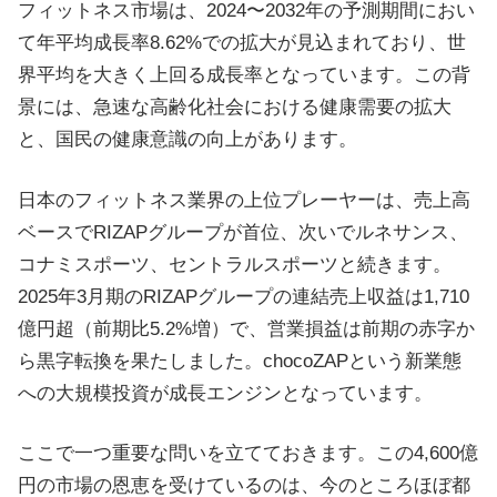
フィットネス市場は、2024〜2032年の予測期間におい
て年平均成長率8.62%での拡大が見込まれており、世
界平均を大きく上回る成長率となっています。この背
景には、急速な高齢化社会における健康需要の拡大
と、国民の健康意識の向上があります。
日本のフィットネス業界の上位プレーヤーは、売上高
ベースでRIZAPグループが首位、次いでルネサンス、
コナミスポーツ、セントラルスポーツと続きます。
2025年3月期のRIZAPグループの連結売上収益は1,710
億円超（前期比5.2%増）で、営業損益は前期の赤字か
ら黒字転換を果たしました。chocoZAPという新業態
への大規模投資が成長エンジンとなっています。
ここで一つ重要な問いを立てておきます。この4,600億
円の市場の恩恵を受けているのは、今のところほぼ都