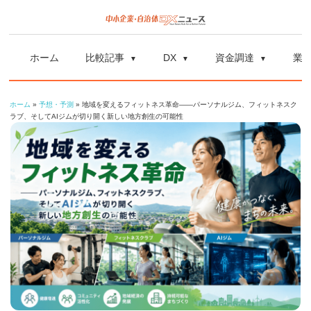
コ
ン
中
中
テ
小
ホーム
比較記事
DX
資金調達
業
ン
企
小
ツ
業
ホーム
»
予想・予測
»
地域を変えるフィットネス革命——パーソナルジム、フィットネスク
へ
企
の
ラブ、そしてAIジムが切り開く新しい地方創生の可能性
ス
資
業
キ
金
ッ
調
自
プ
達
や
治
補
体
助
金、
DX
DX