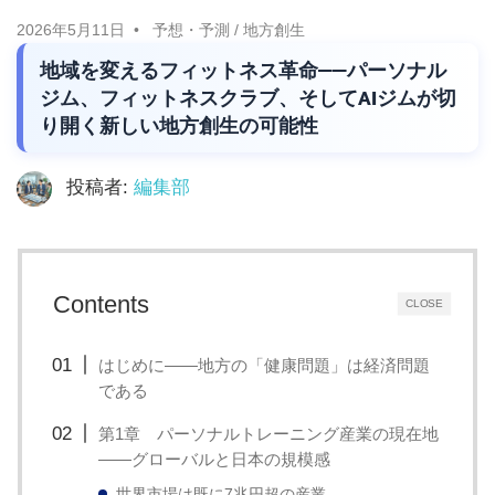
に
ニ
2026年5月11日
予想・予測
/
地方創生
役
地域を変えるフィットネス革命——パーソナル
立
ュ
ジム、フィットネスクラブ、そしてAIジムが切
つ
り開く新しい地方創生の可能性
ー
情
報
投稿者:
編集部
ス
を
お
届
け
Contents
CLOSE
し
ま
はじめに——地方の「健康問題」は経済問題
である
す。
ま
第1章 パーソナルトレーニング産業の現在地
——グローバルと日本の規模感
た、
自
世界市場は既に7兆円超の産業