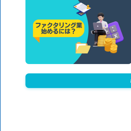
体
DX
DX
に
役
ニ
立
つ
情
ュ
報
を
ー
お
届
ス
け
し
ま
す。
ま