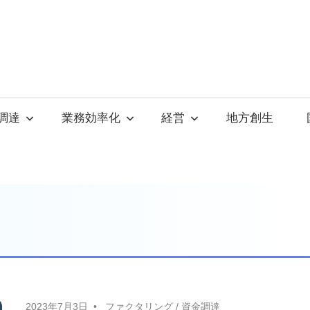
調達
業務効率化
経営
地方創生
2023年7月3日
ファクタリング
/
資金調達