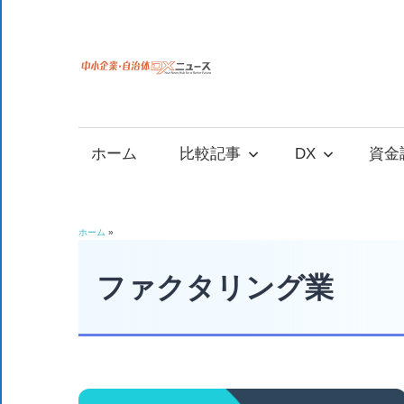
コ
ン
テ
中
中
ン
小
ツ
小
企
へ
ホーム
比較記事
DX
資金
業
ス
企
の
キ
資
ッ
業
ホーム
»
金
プ
調
ファクタリング業
自
達
や
治
補
助
金、