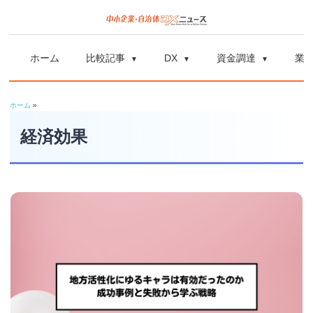
コ
ン
中
中
テ
小
ホーム
比較記事
DX
資金調達
業
ン
企
小
ツ
業
ホーム
»
へ
企
の
ス
経済効果
資
業
キ
金
ッ
調
自
プ
達
や
治
補
体
助
金、
DX
DX