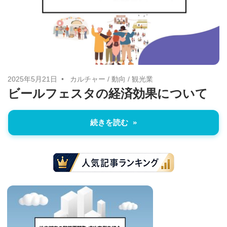
治
体
が
進
め
2025年5月21日
カルチャー
/
動向
/
観光業
る
ビールフェスタの経済効果について
DX
を
続きを読む
中
心
と
し
た
新
し