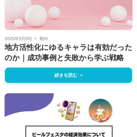
に
ニ
役
立
ュ
つ
ー
情
2025年9月9日
動向
地方活性化にゆるキャラは有効だった
報
ス
のか｜成功事例と失敗から学ぶ戦略
を
お
届
続きを読む
け
し
ま
す。
ま
た、
自