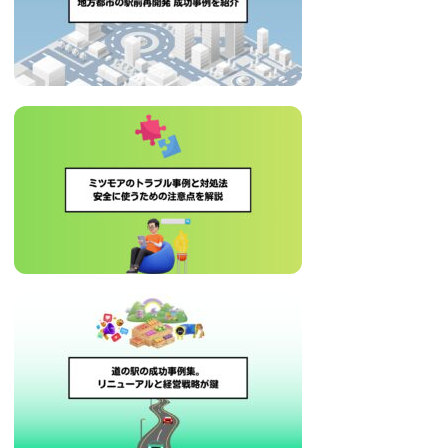
い
取
り
組
み
に
つ
い
て
も
ご
紹
介
し
ま