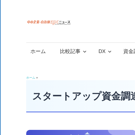
コ
ン
テ
中
中
ン
小
ツ
小
企
へ
ホーム
比較記事
DX
資金
業
ス
企
の
キ
資
ッ
業
ホーム
»
金
プ
調
スタートアップ資金調
自
達
や
治
補
助
金、