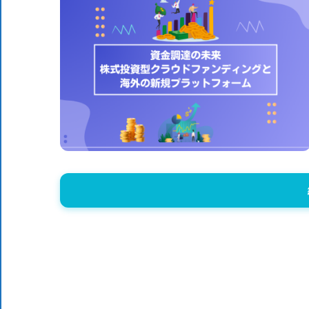
体
DX
DX
に
役
ニ
立
つ
情
ュ
報
を
ー
お
届
ス
け
し
ま
す。
ま