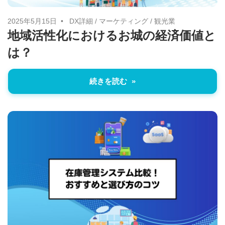
2025年5月15日
DX詳細
/
マーケティング
/
観光業
地域活性化におけるお城の経済価値と
は？
続きを読む