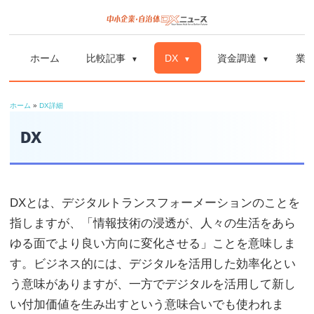
コ
ン
中
中
テ
小
ホーム
比較記事
DX
資金調達
業
ン
企
小
ツ
業
ホーム
»
DX詳細
へ
企
の
ス
DX
資
業
キ
金
ッ
調
自
プ
達
DXとは、デジタルトランスフォーメーションのことを
や
治
指しますが、「情報技術の浸透が、人々の生活をあら
補
ゆる面でより良い方向に変化させる」ことを意味しま
体
助
す。ビジネス的には、デジタルを活用した効率化とい
金、
う意味がありますが、一方でデジタルを活用して新し
DX
DX
い付加価値を生み出すという意味合いでも使われま