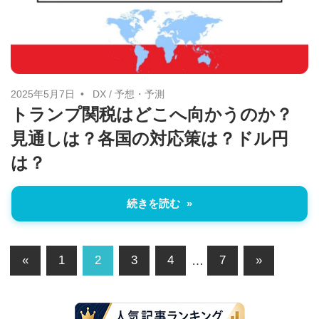
2025年5月7日
DX
/
予想・予測
トランプ関税はどこへ向かうのか？
見通しは？各国の対応策は？ドル円
は？
続きを読む
投
前
次
«
1
2
3
4
…
7
»
の
の
稿
記
記
の