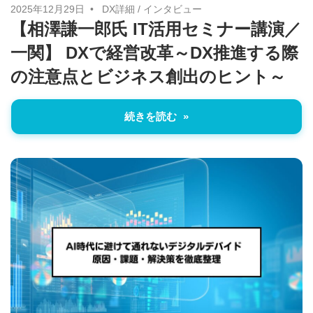
い
2025年12月29日
DX詳細
/
インタビュー
【相澤謙一郎氏 IT活用セミナー講演／
取
一関】 DXで経営改革～DX推進する際
り
組
の注意点とビジネス創出のヒント～
み
に
続きを読む
つ
い
て
も
ご
紹
介
し
ま