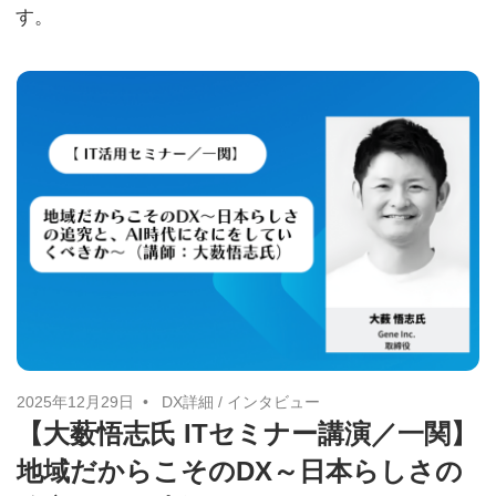
に
す。
ニ
役
立
ュ
つ
ー
情
報
ス
を
お
届
け
し
ま
す。
2025年12月29日
DX詳細
/
インタビュー
【大薮悟志氏 ITセミナー講演／一関】
ま
た、
地域だからこそのDX～日本らしさの
自