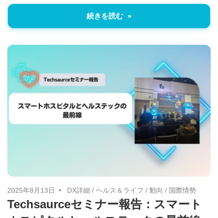
続きを読む
2025年8月13日
DX詳細
/
ヘルス＆ライフ
/
動向
/
国際情勢
Techsaurceセミナー報告：スマート