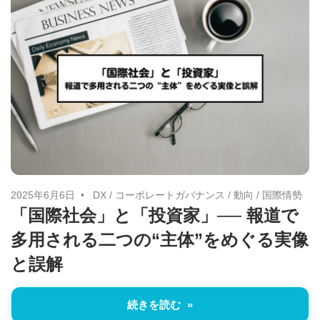
2025年6月6日
DX
/
コーポレートガバナンス
/
動向
/
国際情勢
「国際社会」と「投資家」── 報道で
多用される二つの“主体”をめぐる実像
と誤解
続きを読む