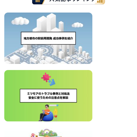
事
事
ペ
ー
ジ
送
り