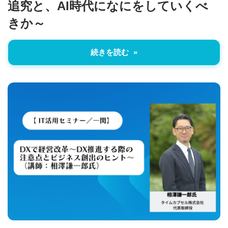
追究と、AI時代になにをしていくべ
治
きか～
体
が
続きを読む
進
め
る
DX
を
中
心
と
し
た
新
し