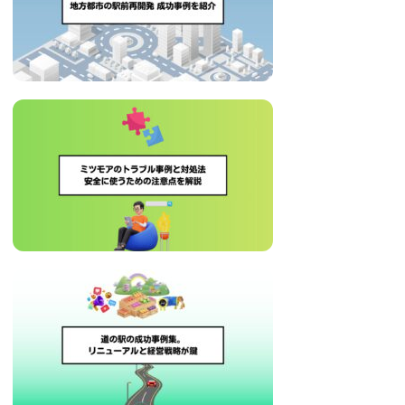
治
体
が
進
め
る
DX
を
中
心
と
し
た
新
し