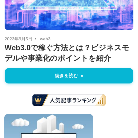
に
ニ
役
立
ュ
つ
ー
情
2023年9月5日
web3
Web3.0で稼ぐ方法とは？ビジネスモ
報
ス
デルや事業化のポイントを紹介
を
お
届
続きを読む
け
し
ま
す。
ま
た、
自