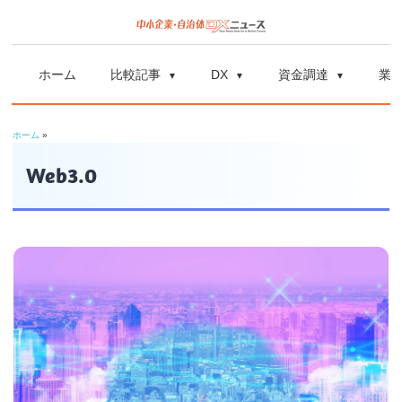
コ
ン
中
中
テ
小
ホーム
比較記事
DX
資金調達
業
ン
企
小
ツ
業
ホーム
»
へ
企
の
ス
Web3.0
資
業
キ
金
ッ
調
自
プ
達
や
治
補
体
助
金、
DX
DX