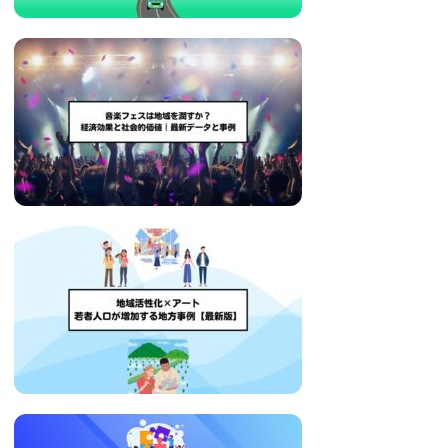
い
取
り
組
み
に
つ
い
て
も
ご
紹
介
し
ま