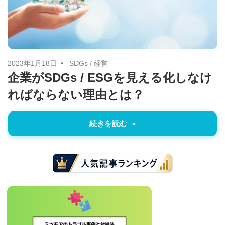
に
ニ
役
立
ュ
つ
ー
情
2023年1月18日
SDGs
/
経営
企業がSDGs / ESGを見える化しなけ
報
ス
ればならない理由とは？
を
お
届
続きを読む
け
し
ま
す。
ま
た、
自