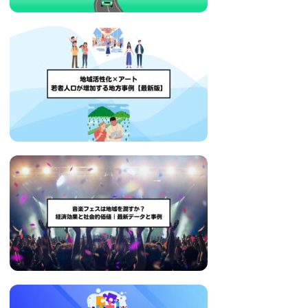
い
取
り
組
み
に
つ
い
て
も
ご
紹
介
し
ま