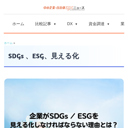
コ
ン
中
中
テ
小
ホーム
比較記事
DX
資金調達
業
ン
企
小
ツ
業
ホーム
»
へ
企
の
ス
SDGs 、ESG、見える化
資
業
キ
金
ッ
調
自
プ
達
や
治
補
体
助
金、
DX
DX