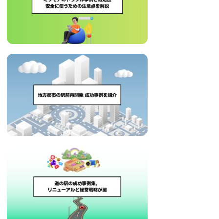
治
体
が
進
め
る
DX
を
中
心
と
し
た
新
し