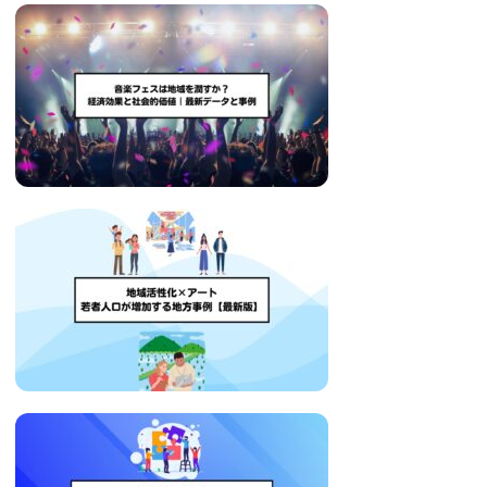
い
取
り
組
み
に
つ
い
て
も
ご
紹
介
し
ま