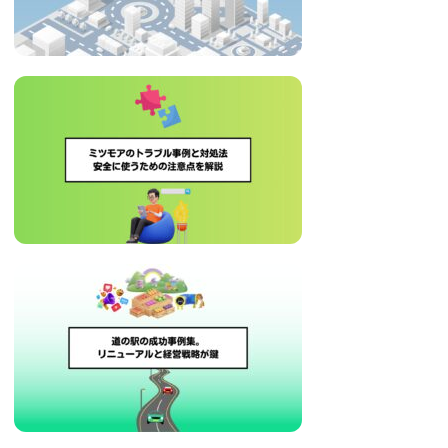
治
体
が
進
め
る
DX
を
中
心
と
し
た
新
し