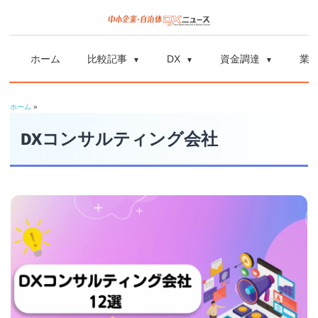
コ
ン
中
中
テ
小
ホーム
比較記事
DX
資金調達
業
ン
企
小
ツ
業
ホーム
»
へ
企
の
ス
DXコンサルティング会社
資
業
キ
金
ッ
調
自
プ
達
や
治
補
体
助
金、
DX
DX