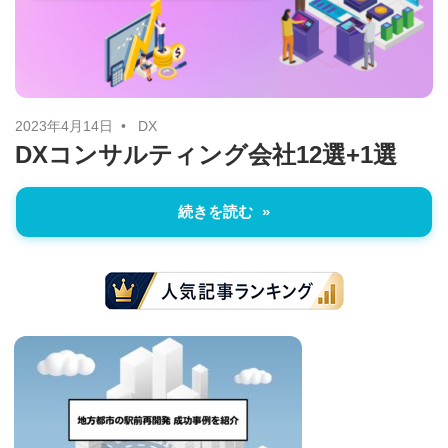
に
ニ
役
立
ュ
つ
ー
情
2023年4月14日
DX
DXコンサルティング会社12選+1選
報
ス
を
続きを読む
お
届
け
し
ま
す。
ま
た、
自