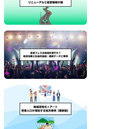
い
取
り
組
み
に
つ
い
て
も
ご
紹
介
し
ま