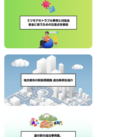
治
体
が
進
め
る
DX
を
中
心
と
し
た
新
し