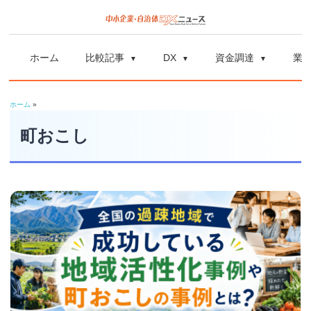
コ
ン
中
中
テ
小
ホーム
比較記事
DX
資金調達
業
ン
企
小
ツ
業
ホーム
»
へ
企
の
ス
町おこし
資
業
キ
金
ッ
調
自
プ
達
や
治
補
体
助
金、
DX
DX