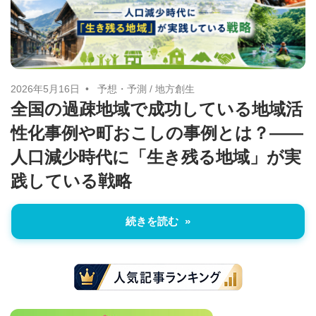
に
ニ
役
立
ュ
つ
ー
情
2026年5月16日
予想・予測
/
地方創生
全国の過疎地域で成功している地域活
報
ス
性化事例や町おこしの事例とは？――
を
お
人口減少時代に「生き残る地域」が実
届
践している戦略
け
し
続きを読む
ま
す。
ま
た、
自