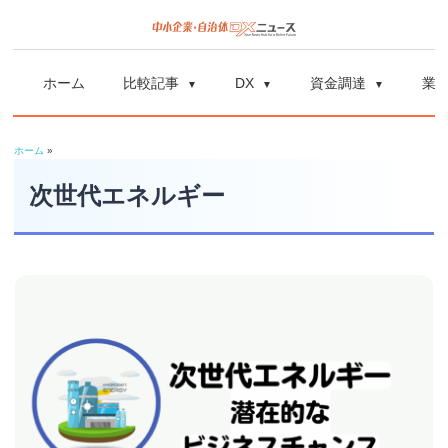
コ
ン
中
中
テ
小
ホーム
比較記事
DX
資金調達
業
ン
企
小
ツ
業
ホーム
»
へ
企
の
ス
次世代エネルギー
資
業
キ
金
ッ
調
自
プ
達
や
治
補
体
助
金、
DX
DX