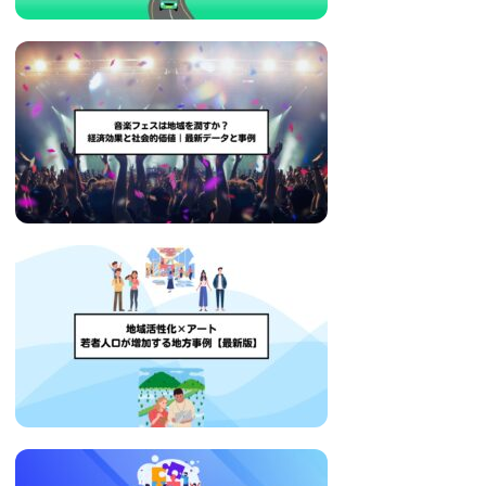
い
取
り
組
み
に
つ
い
て
も
ご
紹
介
し
ま