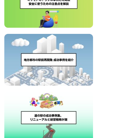
治
体
が
進
め
る
DX
を
中
心
と
し
た
新
し