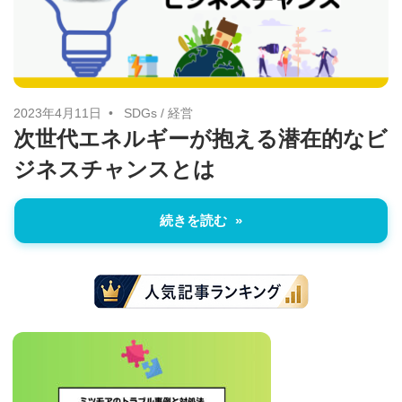
に
ニ
役
立
ュ
つ
ー
情
2023年4月11日
SDGs
/
経営
次世代エネルギーが抱える潜在的なビ
報
ス
ジネスチャンスとは
を
お
届
続きを読む
け
し
ま
す。
ま
た、
自