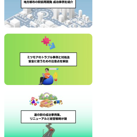
治
体
が
進
め
る
DX
を
中
心
と
し
た
新
し