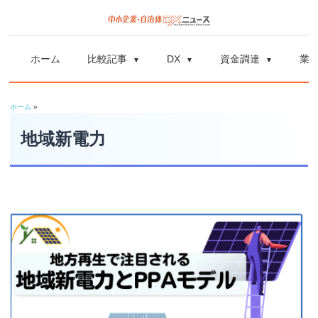
コ
ン
中
中
テ
小
ホーム
比較記事
DX
資金調達
業
ン
企
小
ツ
業
ホーム
»
へ
企
の
ス
地域新電力
資
業
キ
金
ッ
調
自
プ
達
や
治
補
体
助
金、
DX
DX