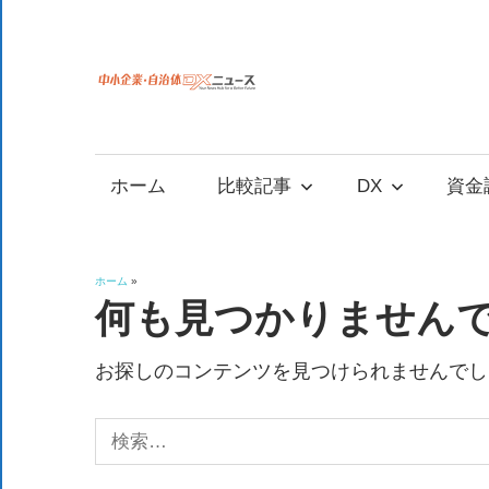
コ
ン
テ
中
中
ン
小
ツ
小
企
へ
ホーム
比較記事
DX
資金
業
ス
企
の
キ
資
ッ
業
ホーム
»
金
プ
何も見つかりません
調
自
達
お探しのコンテンツを見つけられませんでし
や
治
補
検
助
索:
金、