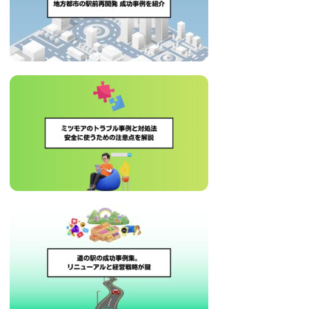
治
体
が
進
め
る
DX
を
中
心
と
し
た
新
し