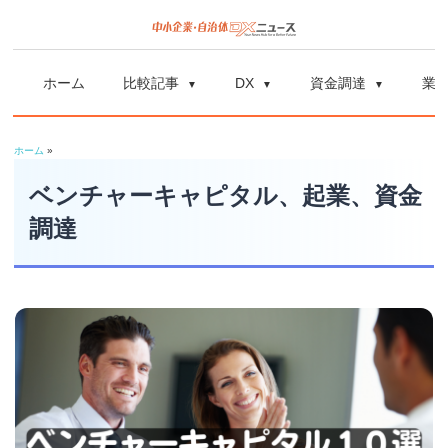
コ
ン
中
中
テ
小
ホーム
比較記事
DX
資金調達
業
ン
企
小
ツ
業
ホーム
»
へ
企
の
ス
ベンチャーキャピタル、起業、資金
資
業
キ
調達
金
ッ
調
自
プ
達
や
治
補
体
助
金、
DX
DX