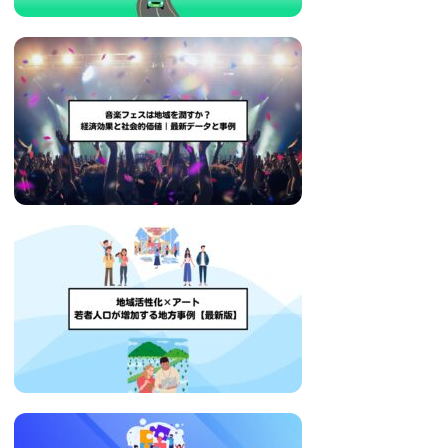
い
取
り
組
み
に
つ
い
て
も
ご
紹
介
し
ま