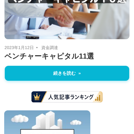
に
ニ
役
立
ュ
つ
ー
情
報
2023年1月12日
資金調達
ス
ベンチャーキャピタル11選
を
お
届
続きを読む
け
し
ま
す。
ま
た、
自