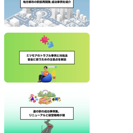
治
体
が
進
め
る
DX
を
中
心
と
し
た
新
し