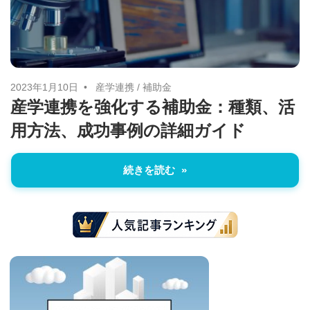
に
ニ
役
立
ュ
つ
ー
情
2023年1月10日
産学連携
/
補助金
産学連携を強化する補助金：種類、活
報
ス
用方法、成功事例の詳細ガイド
を
お
届
続きを読む
け
し
ま
す。
ま
た、
自