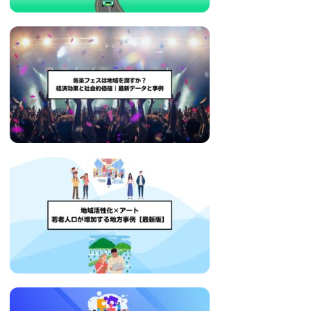
い
取
り
組
み
に
つ
い
て
も
ご
紹
介
し
ま