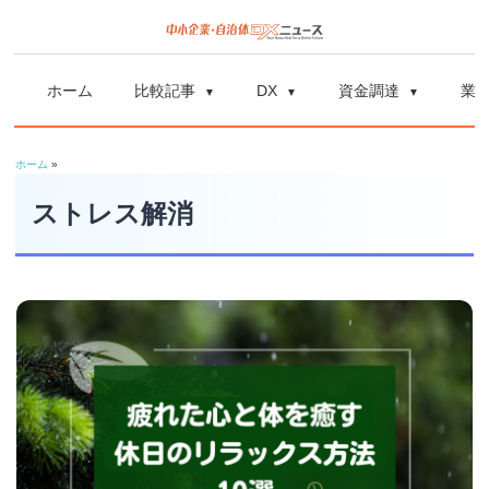
コ
ン
中
中
テ
小
ホーム
比較記事
DX
資金調達
業
ン
企
小
ツ
業
ホーム
»
へ
企
の
ス
ストレス解消
資
業
キ
金
ッ
調
自
プ
達
や
治
補
体
助
金、
DX
DX