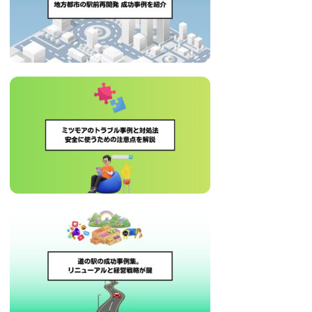
治
体
が
進
め
る
DX
を
中
心
と
し
た
新
し