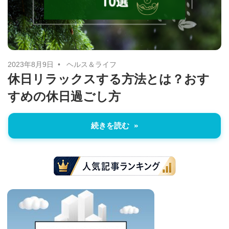
に
ニ
役
立
ュ
つ
ー
情
2023年8月9日
ヘルス＆ライフ
休日リラックスする方法とは？おす
報
ス
すめの休日過ごし方
を
お
届
続きを読む
け
し
ま
す。
ま
た、
自