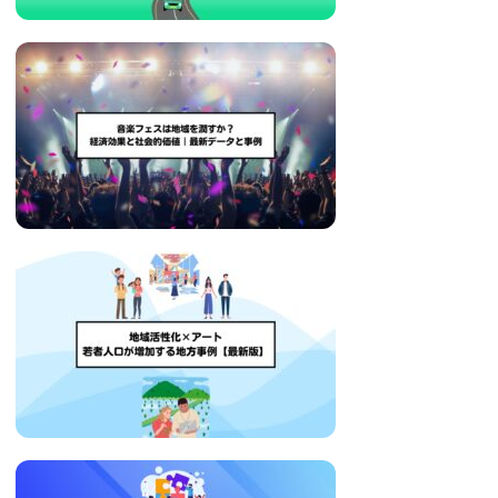
い
取
り
組
み
に
つ
い
て
も
ご
紹
介
し
ま