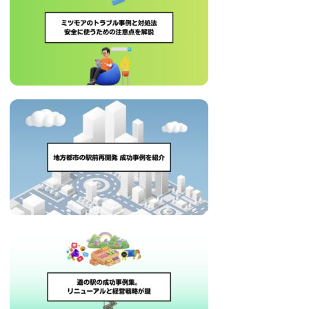
治
体
が
進
め
る
DX
を
中
心
と
し
た
新
し