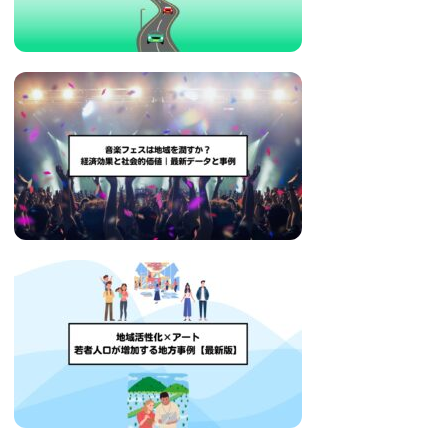
い
取
り
組
み
に
つ
い
て
も
ご
紹
介
し
ま