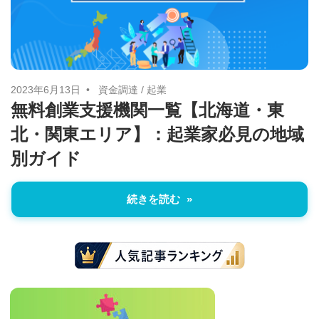
に
ニ
役
立
ュ
つ
ー
情
2023年6月13日
資金調達
/
起業
無料創業支援機関一覧【北海道・東
報
ス
北・関東エリア】：起業家必見の地域
を
お
別ガイド
届
け
続きを読む
し
ま
す。
ま
た、
自