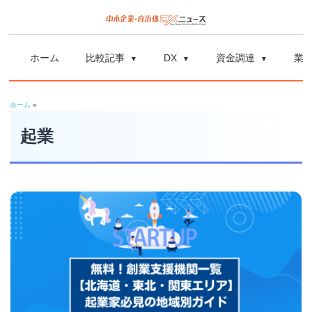
コ
ン
中
中
テ
小
ホーム
比較記事
DX
資金調達
業
ン
企
小
ツ
業
ホーム
»
へ
企
の
ス
起業
資
業
キ
金
ッ
調
自
プ
達
や
治
補
体
助
金、
DX
DX