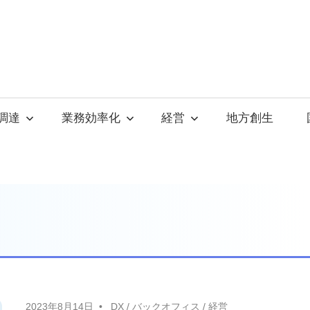
調達
業務効率化
経営
地方創生
2023年8月14日
DX
/
バックオフィス
/
経営