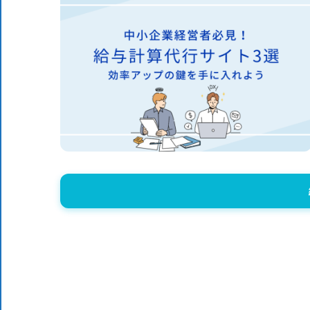
体
DX
DX
に
役
ニ
立
つ
情
ュ
報
を
ー
お
届
ス
け
し
ま
す。
ま