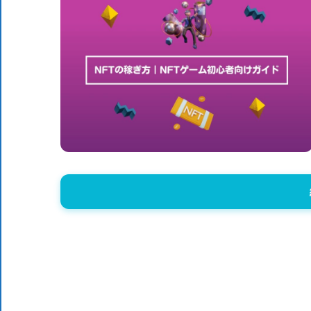
体
DX
DX
に
役
ニ
立
つ
情
ュ
報
を
ー
お
届
ス
け
し
ま
す。
ま