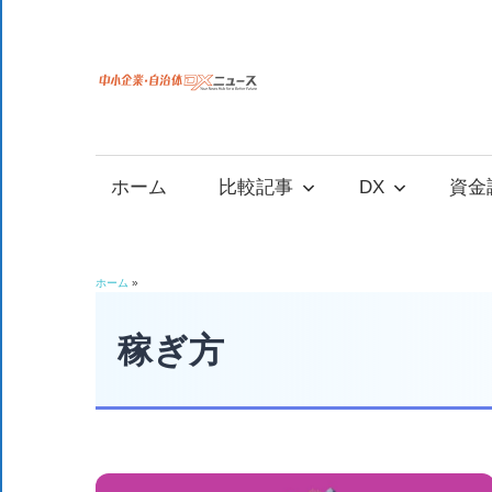
コ
ン
テ
中
中
ン
小
ツ
小
企
へ
ホーム
比較記事
DX
資金
業
ス
企
の
キ
資
ッ
業
ホーム
»
金
プ
調
稼ぎ方
自
達
や
治
補
助
金、