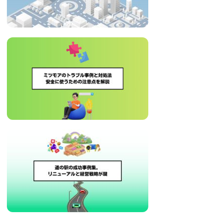
治
体
が
進
め
る
DX
を
中
心
と
し
た
新
し