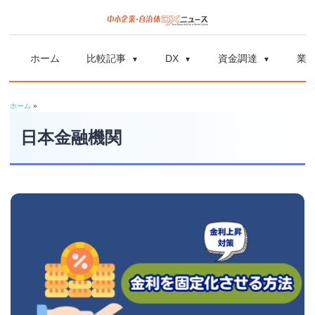
コ
ン
中
中
テ
小
ホーム
比較記事
DX
資金調達
業
ン
企
小
ツ
業
ホーム
»
へ
企
の
ス
日本金融機関
資
業
キ
金
ッ
調
自
プ
達
や
治
補
体
助
金、
DX
DX