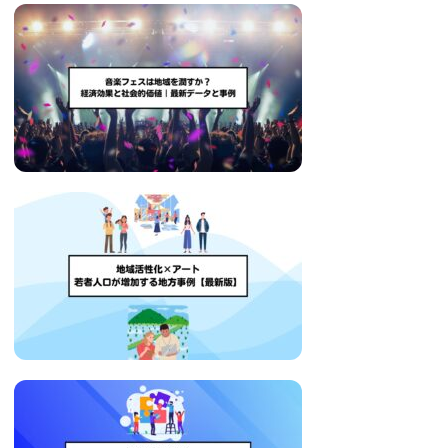
い
取
り
組
み
に
つ
い
て
も
ご
紹
介
し
ま