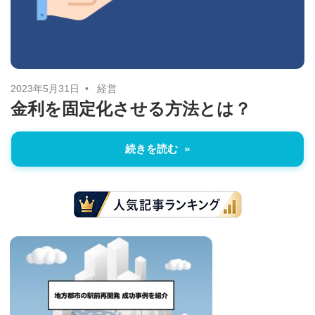
に
ニ
役
立
ュ
つ
ー
情
2023年5月31日
経営
金利を固定化させる方法とは？
報
ス
を
続きを読む
お
届
け
し
ま
す。
ま
た、
自