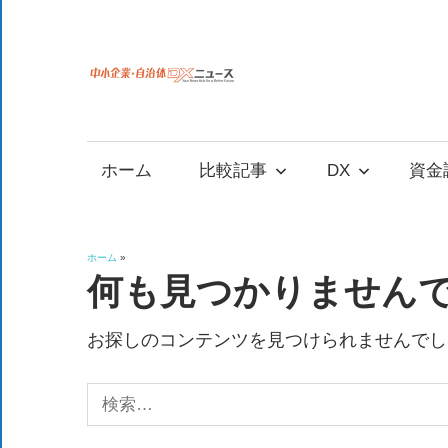
コ
ン
テ
中
中
ン
小
ツ
小
企
へ
ホーム
比較記事
DX
資金
業
ス
企
の
キ
資
ッ
業
ホーム
»
金
プ
何も見つかりません
調
自
達
お探しのコンテンツを見つけられませんでし
や
治
補
検
助
索:
金、