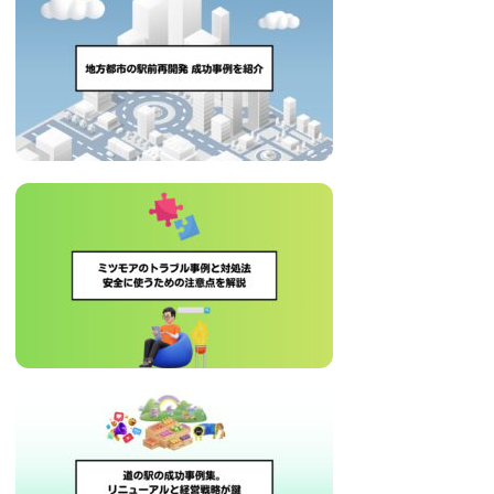
に
ニ
役
立
ュ
つ
ー
情
報
ス
を
お
届
け
し
ま
す。
ま
た、
自