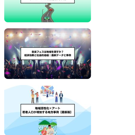
治
体
が
進
め
る
DX
を
中
心
と
し
た
新
し