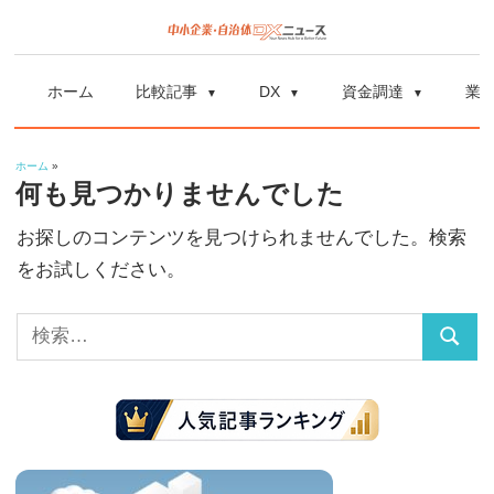
コ
ン
中
中
テ
小
ホーム
比較記事
DX
資金調達
業
ン
企
小
ツ
業
ホーム
»
へ
企
の
何も見つかりませんでした
ス
資
お探しのコンテンツを見つけられませんでした。検索
業
キ
金
をお試しください。
ッ
調
自
プ
達
検
や
治
検
索:
補
索
体
助
金、
DX
DX