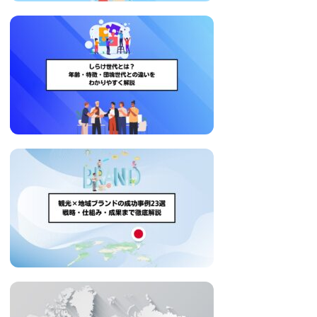
い
取
り
組
み
に
つ
い
て
も
ご
紹
介
し
ま