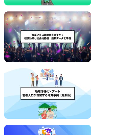
い
取
り
組
み
に
つ
い
て
も
ご
紹
介
し
ま