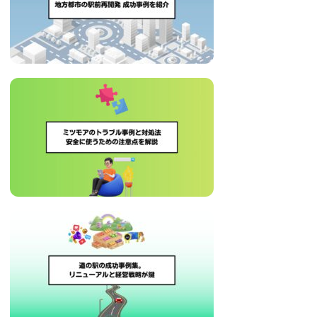
治
体
が
進
め
る
DX
を
中
心
と
し
た
新
し