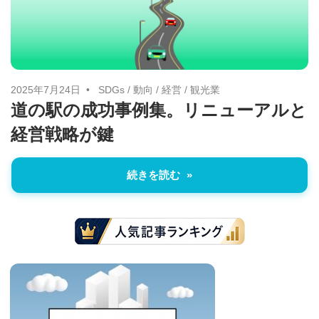
に
ニ
役
立
ュ
つ
ー
情
2025年7月24日
SDGs
/
動向
/
経営
/
観光業
道の駅の成功事例集。リニューアルと
報
ス
経営戦略が鍵
を
お
届
続きを読む
け
し
ま
す。
ま
た、
自