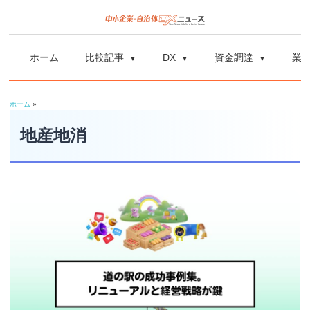
コ
ン
中
中
テ
小
ホーム
比較記事
DX
資金調達
業
ン
企
小
ツ
業
ホーム
»
へ
企
の
ス
地産地消
資
業
キ
金
ッ
調
自
プ
達
や
治
補
体
助
金、
DX
DX