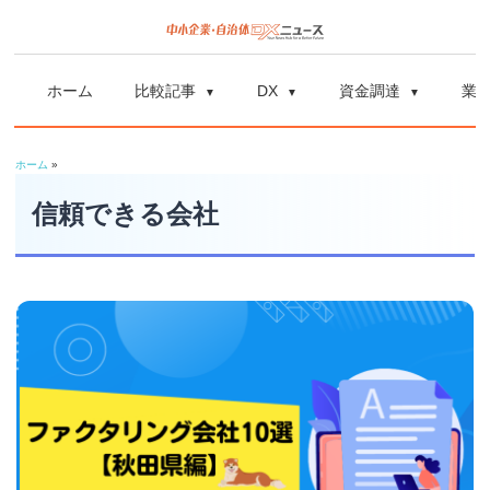
コ
ン
中
中
テ
小
ホーム
比較記事
DX
資金調達
業
ン
企
小
ツ
業
ホーム
»
へ
企
の
ス
信頼できる会社
資
業
キ
金
ッ
調
自
プ
達
や
治
補
体
助
金、
DX
DX