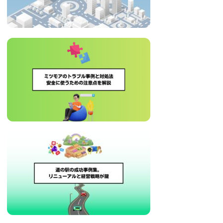
治
体
が
進
め
る
DX
を
中
心
と
し
た
新
し