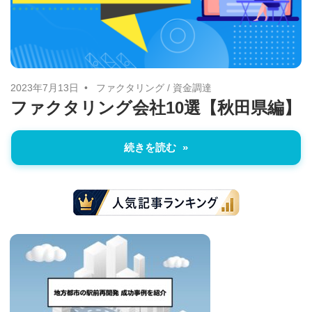
に
ニ
役
立
ュ
つ
ー
情
2023年7月13日
ファクタリング
/
資金調達
ファクタリング会社10選【秋田県編】
報
ス
を
続きを読む
お
届
け
し
ま
す。
ま
た、
自