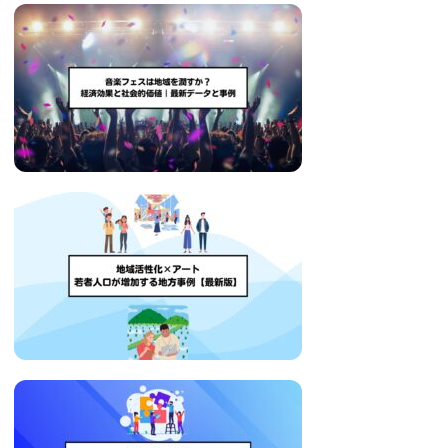
い
取
り
組
み
に
つ
い
て
も
ご
紹
介
し
ま