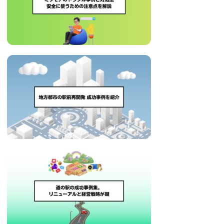
治
体
が
進
め
る
DX
を
中
心
と
し
た
新
し