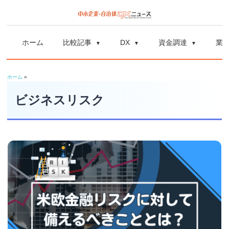
コ
ン
中
中
テ
小
ホーム
比較記事
DX
資金調達
業
ン
企
小
ツ
業
ホーム
»
へ
企
の
ス
ビジネスリスク
資
業
キ
金
ッ
調
自
プ
達
や
治
補
体
助
金、
DX
DX