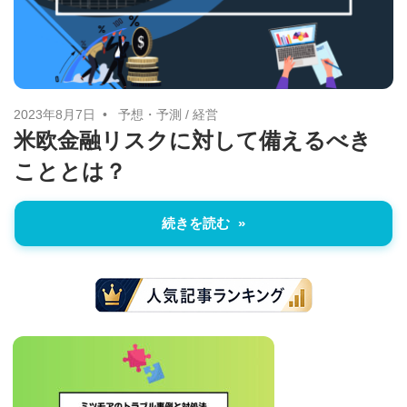
に
ニ
役
立
ュ
つ
ー
情
2023年8月7日
予想・予測
/
経営
米欧金融リスクに対して備えるべき
報
ス
こととは？
を
お
届
続きを読む
け
し
ま
す。
ま
た、
自