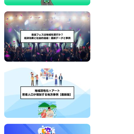
い
取
り
組
み
に
つ
い
て
も
ご
紹
介
し
ま