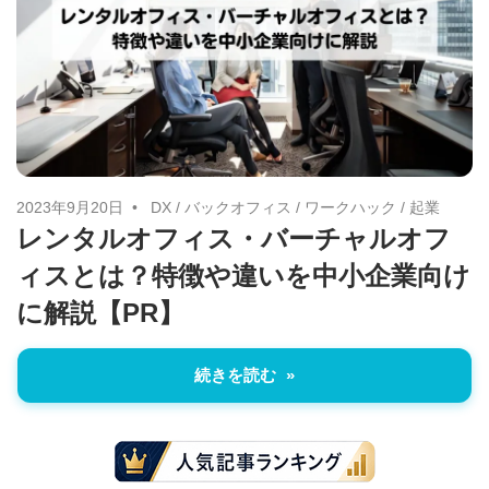
治
体
が
進
め
る
2023年9月20日
DX
/
バックオフィス
/
ワークハック
/
起業
DX
レンタルオフィス・バーチャルオフ
を
ィスとは？特徴や違いを中小企業向け
中
に解説【PR】
心
と
続きを読む
し
た
新
し