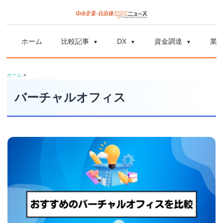
コ
ン
中
中
テ
小
ホーム
比較記事
DX
資金調達
業
ン
企
小
ツ
業
ホーム
»
へ
企
の
ス
バーチャルオフィス
資
業
キ
金
ッ
調
自
プ
達
や
治
補
体
助
金、
DX
DX