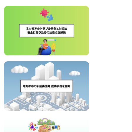
い
取
り
組
み
に
つ
い
て
も
ご
紹
介
し
ま