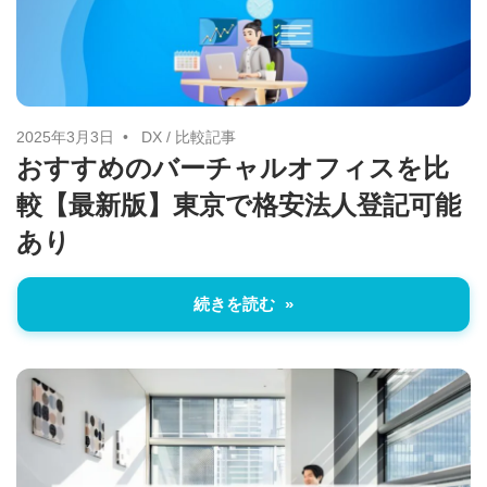
に
ニ
役
立
ュ
つ
ー
情
2025年3月3日
DX
/
比較記事
おすすめのバーチャルオフィスを比
報
ス
較【最新版】東京で格安法人登記可能
を
お
あり
届
け
続きを読む
し
ま
す。
ま
た、
自