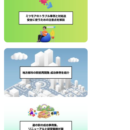
に
ニ
役
立
ュ
つ
ー
情
報
ス
を
お
届
け
し
ま
す。
ま
た、
自