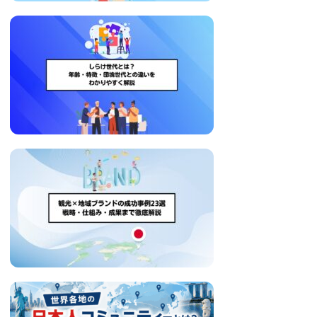
い
取
り
組
み
に
つ
い
て
も
ご
紹
介
し
ま