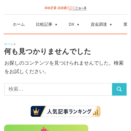
コ
ン
中
中
テ
小
ホーム
比較記事
DX
資金調達
業
ン
企
小
ツ
業
ホーム
»
へ
企
の
何も見つかりませんでした
ス
資
お探しのコンテンツを見つけられませんでした。検索
業
キ
金
をお試しください。
ッ
調
自
プ
達
検
や
治
検
索:
補
索
体
助
金、
DX
DX