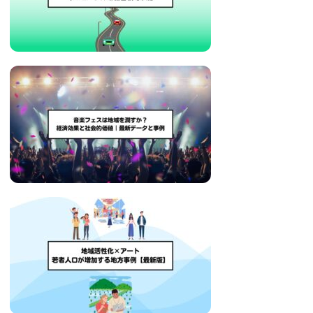
治
体
が
進
め
る
DX
を
中
心
と
し
た
新
し