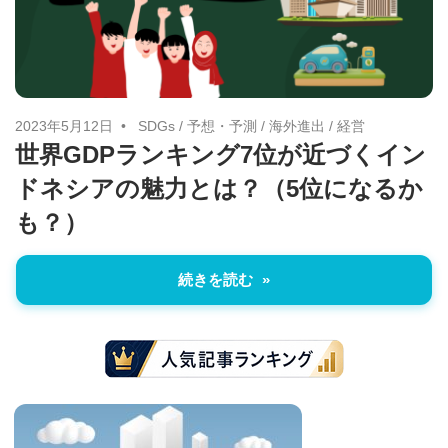
に
ニ
役
立
ュ
つ
ー
情
2023年5月12日
SDGs
/
予想・予測
/
海外進出
/
経営
世界GDPランキング7位が近づくイン
報
ス
ドネシアの魅力とは？（5位になるか
を
お
も？）
届
け
続きを読む
し
ま
す。
ま
た、
自