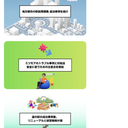
治
体
が
進
め
る
DX
を
中
心
と
し
た
新
し