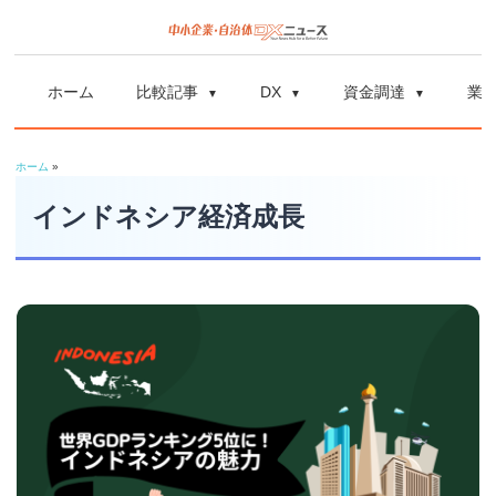
コ
ン
中
中
テ
小
ホーム
比較記事
DX
資金調達
業
ン
企
小
ツ
業
ホーム
»
へ
企
の
ス
インドネシア経済成長
資
業
キ
金
ッ
調
自
プ
達
や
治
補
体
助
金、
DX
DX