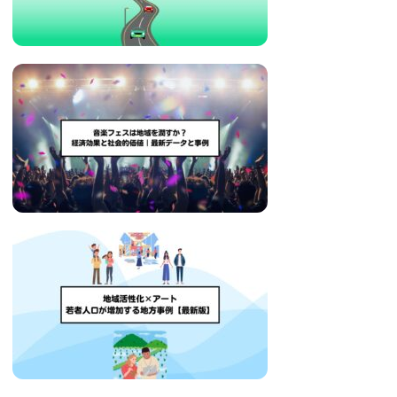
い
取
り
組
み
に
つ
い
て
も
ご
紹
介
し
ま