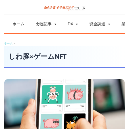
コ
ン
中
中
テ
小
ホーム
比較記事
DX
資金調達
業
ン
企
小
ツ
業
ホーム
»
へ
企
の
ス
しわ豚×ゲームNFT
資
業
キ
金
ッ
調
自
プ
達
や
治
補
体
助
金、
DX
DX