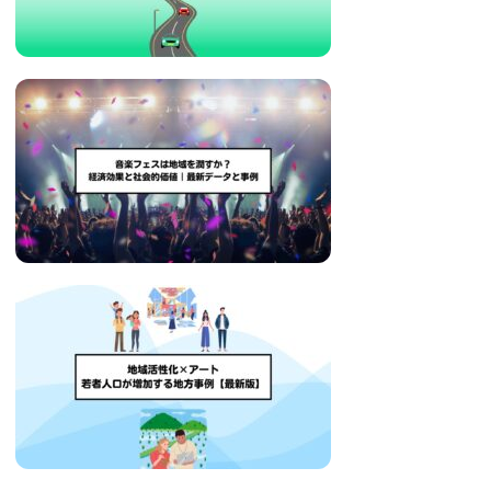
い
取
り
組
み
に
つ
い
て
も
ご
紹
介
し
ま