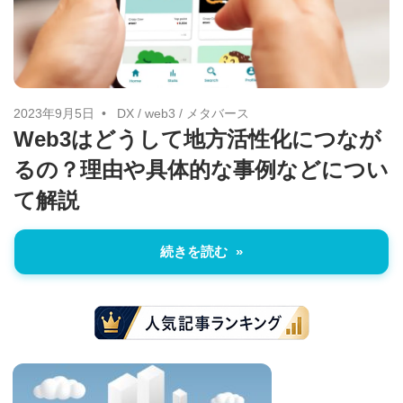
に
ニ
役
立
ュ
つ
ー
情
2023年9月5日
DX
/
web3
/
メタバース
Web3はどうして地方活性化につなが
報
ス
るの？理由や具体的な事例などについ
を
お
て解説
届
け
続きを読む
し
ま
す。
ま
た、
自