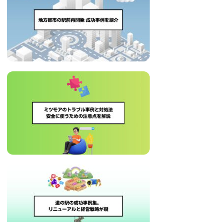
治
体
が
進
め
る
DX
を
中
心
と
し
た
新
し