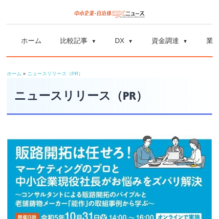
コ
ン
中
中
テ
小
ホーム
比較記事
DX
資金調達
業
ン
企
小
ツ
業
ホーム
»
ニュースリリース（PR）
へ
企
の
ス
ニュースリリース（PR）
資
業
キ
金
ッ
調
自
プ
達
や
治
補
体
助
金、
DX
DX