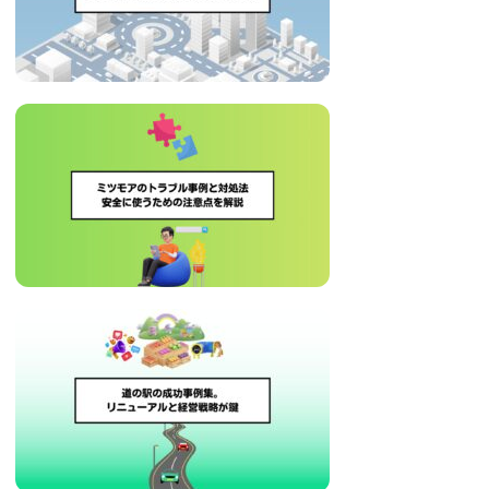
治
体
が
進
め
る
DX
を
中
心
と
し
た
新
し