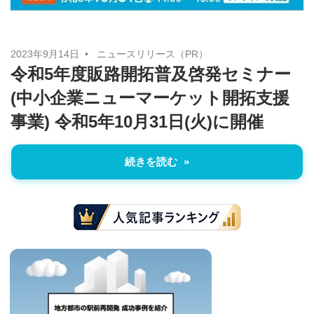
に
ニ
役
立
ュ
2023年9月14日
ニュースリリース（PR）
つ
令和5年度販路開拓普及啓発セミナー
ー
情
(中小企業ニューマーケット開拓支援
報
事業) 令和5年10月31日(火)に開催
ス
を
お
続きを読む
届
け
し
ま
す。
ま
た、
自