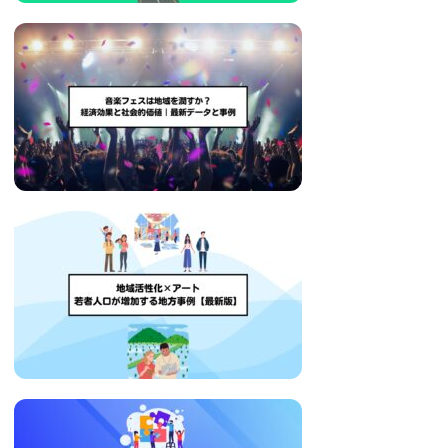
い
取
り
組
み
に
つ
い
て
も
ご
紹
介
し
ま