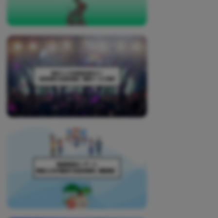
い
取
り
組
み
に
つ
い
て
も
ご
紹
介
し
ま