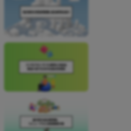
治
体
が
進
め
る
DX
を
中
心
と
し
た
新
し