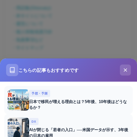
・用語集(Glossary)
・本サイトについて
・運営について
・個人情報保護方針
・免責事項など
・サイトマップ
タグ
こちらの記事もおすすめです
AI活用
DX
DX人材
DX関連
M&A
NFT
予想・予測
SDGs
イノベーション
イベント情報
日本で移民が増える理由とは？5年後、10年後はどうな
るか？
クラウドサービス
コスト削減
サービス比較
スタートアップ
デジタル変革
ビジネスチャンス
DX
AIが閉じる「若者の入口」──米国データが示す、3年後
ビジネス戦略
ファクタリング
ブロックチェーン
の日本の雇用