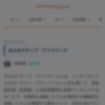
コ
ン
中
中
テ
小
ホーム
比較記事
DX
資金調達
業
ン
企
小
ツ
業
ホーム
»
へ
企
の
2022年2月8日
ス
資
オルタナティブ・ファイナンス
業
キ
金
ッ
調
自
投稿者:
編集部
プ
達
や
治
オルタナティブ・ファイナンスとは、インターネット
補
上のオンライン・プラットフォーム等を通じて、資金
体
助
提供者（投資家）と資金需要者を直接マッチングさせ
金、
ることで、伝統的な金融システムを補完する複線的な
DX
DX
金融システムを構築する動きとして、注目を浴びてい