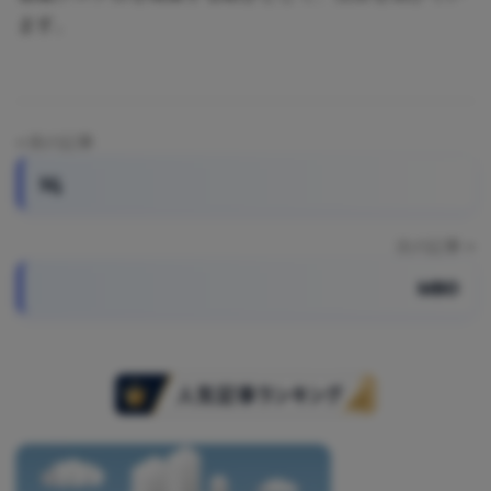
に
ます。
ニ
役
立
ュ
つ
ー
情
投
前の記事
報
5G
稿
ス
を
ナ
お
次の記事
届
ビ
MBO
け
ゲ
し
ー
ま
す。
シ
ま
ョ
た、
ン
自