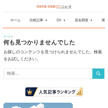
コ
ン
中
中
テ
小
ホーム
比較記事
DX
資金調達
業
ン
企
小
ツ
業
ホーム
»
へ
企
の
何も見つかりませんでした
ス
資
お探しのコンテンツを見つけられませんでした。検索
業
キ
金
をお試しください。
ッ
調
自
プ
達
検
や
治
検
索:
補
索
体
助
金、
DX
DX