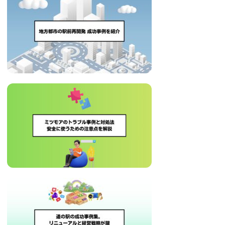
に
ニ
役
立
ュ
つ
ー
情
報
ス
を
お
届
け
し
ま
す。
ま
た、
自