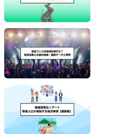
治
体
が
進
め
る
DX
を
中
心
と
し
た
新
し