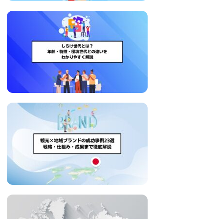
い
取
り
組
み
に
つ
い
て
も
ご
紹
介
し
ま