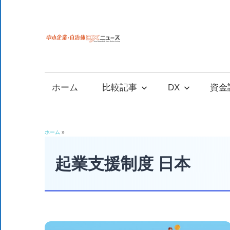
コ
ン
テ
中
中
ン
小
ツ
小
企
へ
ホーム
比較記事
DX
資金
業
ス
企
の
キ
資
ッ
業
ホーム
»
金
プ
調
起業支援制度 日本
自
達
や
治
補
助
金、