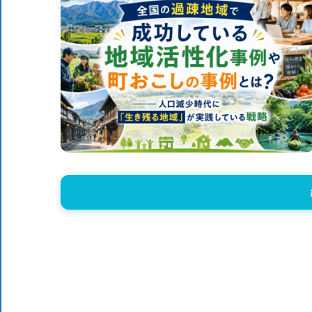
体
DX
DX
に
役
ニ
立
つ
情
ュ
報
を
ー
お
届
ス
け
し
ま
す。
ま