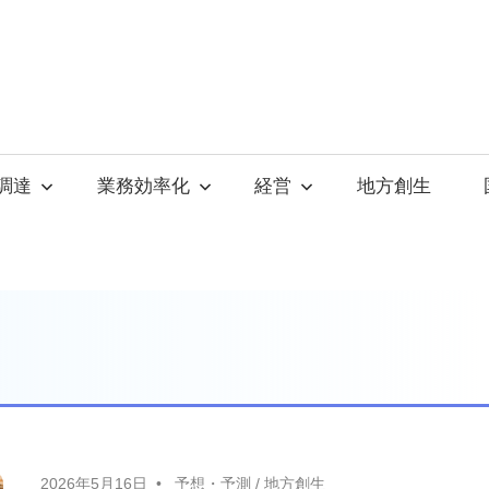
調達
業務効率化
経営
地方創生
2026年5月16日
予想・予測
/
地方創生