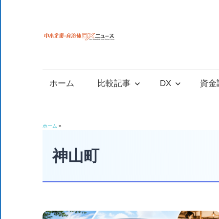
コ
ン
テ
中
中
ン
小
ツ
小
企
へ
ホーム
比較記事
DX
資金
業
ス
企
の
キ
資
ッ
業
ホーム
»
金
プ
調
神山町
自
達
や
治
補
助
金、