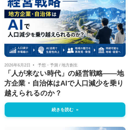
治
体
が
進
め
る
DX
2026年6月2日
予想・予測
/
地方創生
を
「人が来ない時代」の経営戦略――地
中
方企業・自治体はAIで人口減少を乗り
心
越えられるのか？
と
し
た
続きを読む
新
し