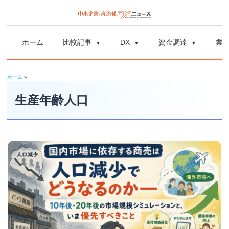
コ
ン
中
中
テ
小
ホーム
比較記事
DX
資金調達
業
ン
企
小
ツ
業
ホーム
»
へ
企
の
ス
生産年齢人口
資
業
キ
金
ッ
調
自
プ
達
や
治
補
体
助
金、
DX
DX