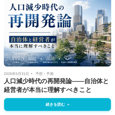
い
取
り
組
み
に
つ
い
て
も
2026年5月31日
予想・予測
ご
人口減少時代の再開発論——自治体と
紹
経営者が本当に理解すべきこと
介
し
続きを読む
ま