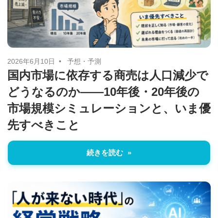
に
ニ
役
立
ュ
つ
ー
情
2026年6月10日
予想・予測
国内市場に依存する商売は人口減少で
報
ス
どうなるのか――10年後・20年後の
を
お
市場規模シミュレーションと、いま優
届
先すべきこと
け
し
続きを読む
ま
す。
ま
た、
自