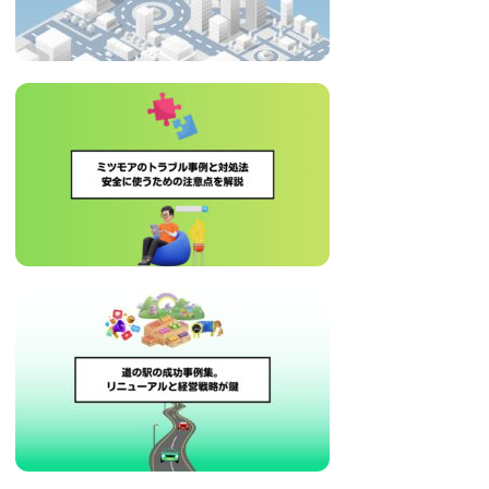
治
体
が
進
め
る
DX
を
中
心
と
し
た
新
し