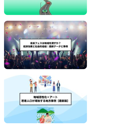
い
取
り
組
み
に
つ
い
て
も
ご
紹
介
し
ま