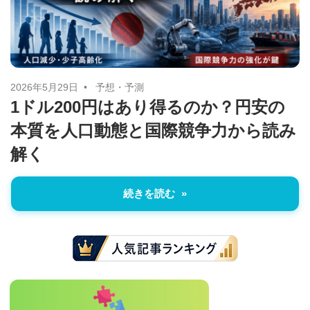
に
ニ
役
立
ュ
つ
ー
情
2026年5月29日
予想・予測
1ドル200円はあり得るのか？円安の
報
ス
本質を人口動態と国際競争力から読み
を
お
解く
届
け
続きを読む
し
ま
す。
ま
た、
自