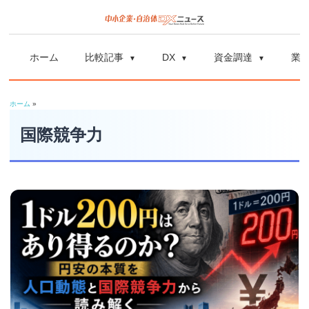
コ
ン
中
中
テ
小
ホーム
比較記事
DX
資金調達
業
ン
企
小
ツ
業
ホーム
»
へ
企
の
ス
国際競争力
資
業
キ
金
ッ
調
自
プ
達
や
治
補
体
助
金、
DX
DX