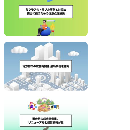
治
体
が
進
め
る
DX
を
中
心
と
し
た
新
し