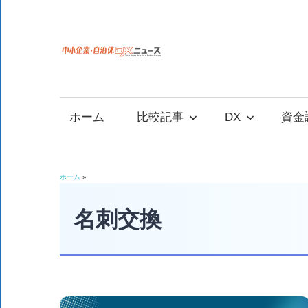
コ
ン
テ
中
中
ン
小
ツ
小
企
へ
ホーム
比較記事
DX
資金
業
ス
企
の
キ
資
ッ
業
ホーム
»
金
プ
調
名刺交換
自
達
や
治
補
助
金、