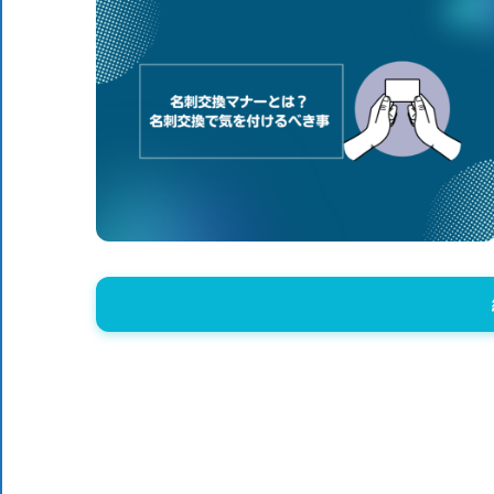
体
DX
DX
に
役
ニ
立
つ
情
ュ
報
を
ー
お
届
ス
け
し
ま
す。
ま